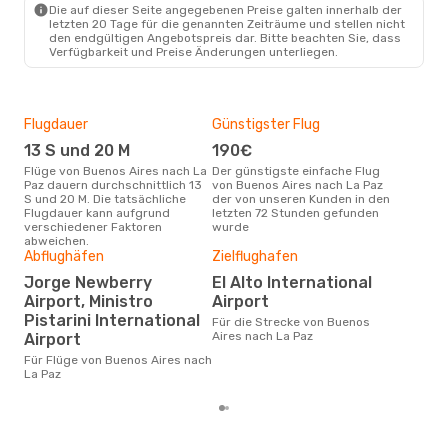
Die auf dieser Seite angegebenen Preise galten innerhalb der
letzten 20 Tage für die genannten Zeiträume und stellen nicht
den endgültigen Angebotspreis dar. Bitte beachten Sie, dass
Verfügbarkeit und Preise Änderungen unterliegen.
Flugdauer
Günstigster Flug
Hau
13 S und 20 M
190€
Jul
Flüge von Buenos Aires nach La
Der günstigste einfache Flug
Laut Suchanfragen unserer
Paz dauern durchschnittlich 13
von Buenos Aires nach La Paz
Kund
S und 20 M. Die tatsächliche
der von unseren Kunden in den
Haup
Flugdauer kann aufgrund
letzten 72 Stunden gefunden
Bue
verschiedener Faktoren
wurde
abweichen.
Abflughäfen
Zielflughafen
Gün
Jorge Newberry
El Alto International
M
Airport, Ministro
Airport
Februar ist die beste Zeit um
Pistarini International
Für die Strecke von Buenos
gün
Aires nach La Paz
Airport
Aire
Für Flüge von Buenos Aires nach
La Paz