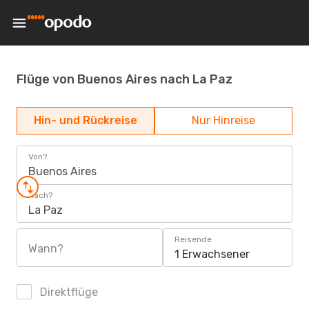
Flüge von Buenos Aires nach La Paz
Hin- und Rückreise
Nur Hinreise
Von?
Buenos Aires
Nach?
La Paz
Reisende
Wann?
1 Erwachsener
Direktflüge