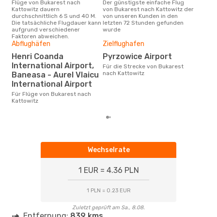
Flüge von Bukarest nach
Der günstigste einfache Flug
Laut Suchanfragen unserer
Kattowitz dauern
von Bukarest nach Kattowitz der
Kund
durchschnittlich 6 S und 40 M.
von unseren Kunden in den
Haup
Die tatsächliche Flugdauer kann
letzten 72 Stunden gefunden
Buk
aufgrund verschiedener
wurde
Faktoren abweichen.
Abflughäfen
Zielflughafen
Gün
Henri Coanda
Pyrzowice Airport
Ap
International Airport,
Für die Strecke von Bukarest
nach Kattowitz
September ist die beste Zeit um
Baneasa - Aurel Vlaicu
gün
International Airport
nac
Für Flüge von Bukarest nach
Kattowitz
Wechselrate
1 EUR = 4.36 PLN
1 PLN = 0.23 EUR
Zuletzt geprüft am Sa., 8.08.
Entfernung:
839 kms