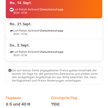
Mo., 14. Sept.
Lot Polish Airlines
1 Zwischenstopp
BUH
- KTW
Mo., 21. Sept.
Lot Polish Airlines
1 Zwischenstopp
BUH
- KTW
Do., 3. Sept.
Lot Polish Airlines
1 Zwischenstopp
BUH
- KTW
Die auf dieser Seite angegebenen Preise galten innerhalb der
letzten 20 Tage für die genannten Zeiträume und stellen nicht
den endgültigen Angebotspreis dar. Bitte beachten Sie, dass
Verfügbarkeit und Preise Änderungen unterliegen.
Flugdauer
Günstigster Flug
Hau
6 S und 40 M
110€
Jul