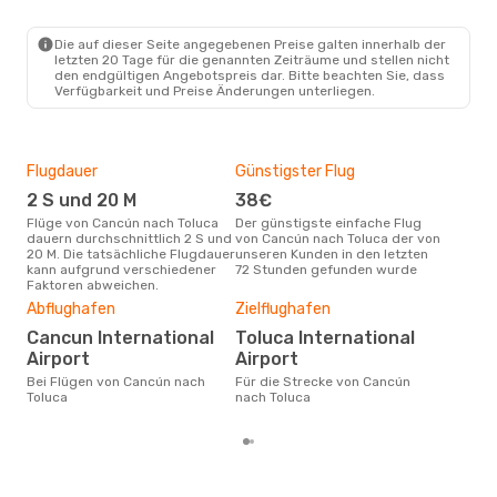
CUN
- TLC
Volaris
Direkt
TLC
- CUN
Die auf dieser Seite angegebenen Preise galten innerhalb der
letzten 20 Tage für die genannten Zeiträume und stellen nicht
den endgültigen Angebotspreis dar. Bitte beachten Sie, dass
Verfügbarkeit und Preise Änderungen unterliegen.
Flugdauer
Günstigster Flug
Hau
2 S und 20 M
38€
M
Flüge von Cancún nach Toluca
Der günstigste einfache Flug
Laut Suchanfragen unserer
dauern durchschnittlich 2 S und
von Cancún nach Toluca der von
Kund
20 M. Die tatsächliche Flugdauer
unseren Kunden in den letzten
Haup
kann aufgrund verschiedener
72 Stunden gefunden wurde
Can
Faktoren abweichen.
Dur
Abflughafen
Zielflughafen
8
Cancun International
Toluca International
Der durchschnittliche Preis für
Airport
Airport
Flü
betr
Bei Flügen von Cancún nach
Für die Strecke von Cancún
wurd
Toluca
nach Toluca
Mon