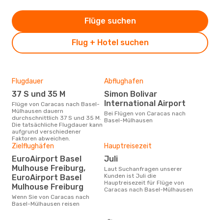
Flüge suchen
Flug + Hotel suchen
Flugdauer
Abflughafen
Dur
37 S und 35 M
Simon Bolivar
13
International Airport
Flüge von Caracas nach Basel-
Der durchschnittliche Preis für
Mülhausen dauern
Flü
Bei Flügen von Caracas nach
durchschnittlich 37 S und 35 M.
Mül
Basel-Mülhausen
Die tatsächliche Flugdauer kann
Dies
aufgrund verschiedener
der 
Faktoren abweichen.
Zielflughäfen
Hauptreisezeit
EuroAirport Basel
Juli
Mulhouse Freiburg,
Laut Suchanfragen unserer
Kunden ist Juli die
EuroAirport Basel
Hauptreisezeit für Flüge von
Mulhouse Freiburg
Caracas nach Basel-Mülhausen
Wenn Sie von Caracas nach
Basel-Mülhausen reisen