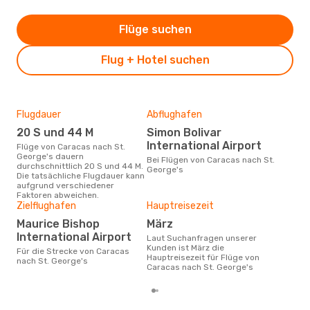
Flüge suchen
Flug + Hotel suchen
Flugdauer
Abflughafen
Dur
20 S und 44 M
Simon Bolivar
13
International Airport
Flüge von Caracas nach St.
Der durchschnittliche Preis für
George's dauern
Flü
Bei Flügen von Caracas nach St.
durchschnittlich 20 S und 44 M.
Geor
George's
Die tatsächliche Flugdauer kann
Prei
aufgrund verschiedener
letz
Faktoren abweichen.
Zielflughafen
Hauptreisezeit
Maurice Bishop
März
International Airport
Laut Suchanfragen unserer
Kunden ist März die
Für die Strecke von Caracas
Hauptreisezeit für Flüge von
nach St. George's
Caracas nach St. George's