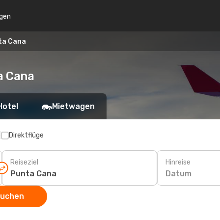
gen
ta Cana
a Cana
Hotel
Mietwagen
p
Direktflüge
Reiseziel
Hinreise
Datum
suchen