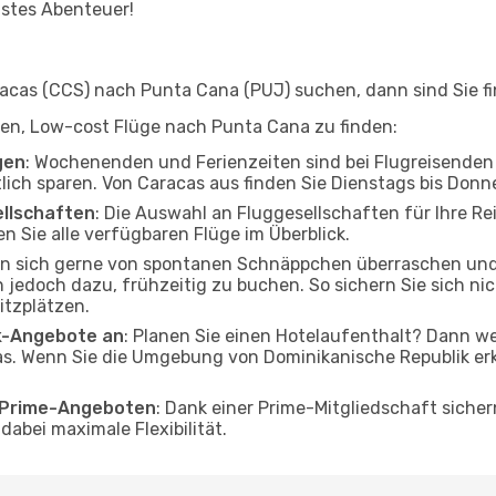
hstes Abenteuer!
cas (CCS) nach Punta Cana (PUJ) suchen, dann sind Sie fin
elfen, Low-cost Flüge nach Punta Cana zu finden:
gen
: Wochenenden und Ferienzeiten sind bei Flugreisenden b
tlich sparen. Von Caracas aus finden Sie Dienstags bis Donn
ellschaften
: Die Auswahl an Fluggesellschaften für Ihre R
n Sie alle verfügbaren Flüge im Überblick.
en sich gerne von spontanen Schnäppchen überraschen un
n jedoch dazu, frühzeitig zu buchen. So sichern Sie sich ni
itzplätzen.
ak-Angebote an
: Planen Sie einen Hotelaufenthalt? Dann we
s. Wenn Sie die Umgebung von Dominikanische Republik er
o Prime-Angeboten
: Dank einer Prime-Mitgliedschaft sicher
abei maximale Flexibilität.