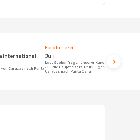
Hauptreisezeit
Durchschnit
Juli
986 €
Laut Suchanfragen unserer Kunden ist
Der durchschnittliche Preis für Flüge
Juli die Hauptreisezeit für Flüge von
von Caracas
Caracas nach Punta Cana
986 €. Diese
letzten 6 Mo