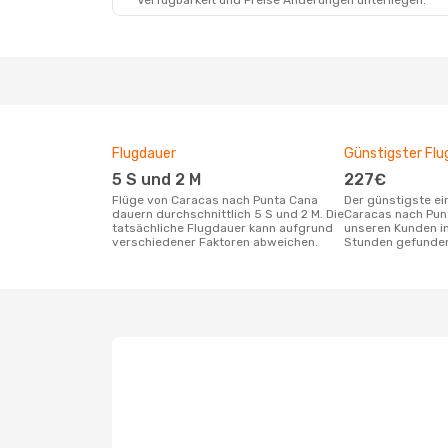
Verfügbarkeit und Preise Änderungen unterliegen.
Flugdauer
Günstigster Flu
5 S und 2 M
227€
Flüge von Caracas nach Punta Cana
Der günstigste einfache Flug von
dauern durchschnittlich 5 S und 2 M. Die
Caracas nach Pun
tatsächliche Flugdauer kann aufgrund
unseren Kunden in
verschiedener Faktoren abweichen.
Stunden gefunde