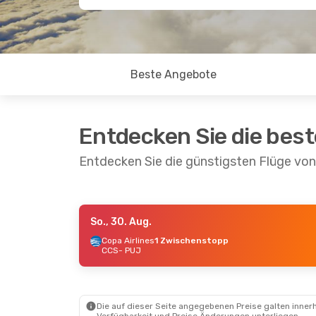
Beste Angebote
Entdecken Sie die bes
Entdecken Sie die günstigsten Flüge vo
So., 30. Aug.
So., 30. Aug.
- Sa., 5. Sept.
Copa Airlines
1 Zwischenstopp
CCS
- PUJ
Copa Airlines
1 Zwischenstopp
CCS
- PUJ
Copa Airlines
1 Zwischenstopp
PUJ
- CCS
Die auf dieser Seite angegebenen Preise galten innerh