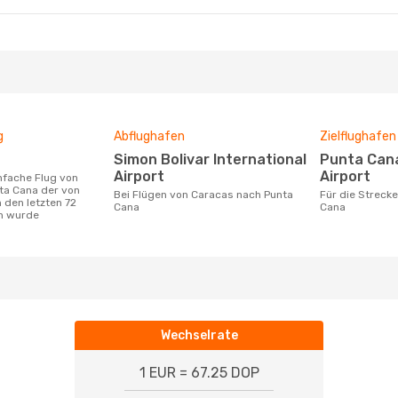
g
Abflughafen
Zielflughafen
Simon Bolivar International
Punta Cana International
Airport
Airport
ta Cana der von
Bei Flügen von Caracas nach Punta
Für die Strecke von Caracas nach Punta
 den letzten 72
Cana
Cana
n wurde
Wechselrate
1 EUR = 67.25 DOP