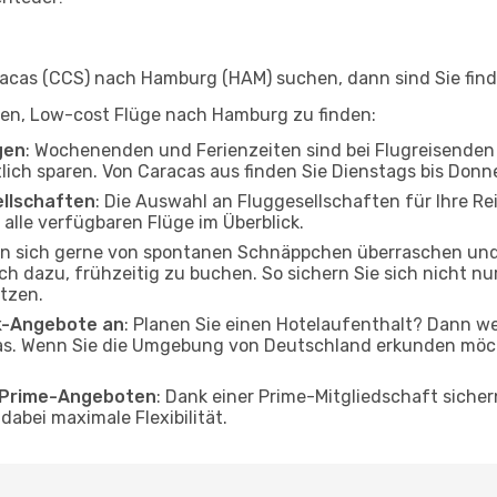
cas (CCS) nach Hamburg (HAM) suchen, dann sind Sie finde
elfen, Low-cost Flüge nach Hamburg zu finden:
gen
: Wochenenden und Ferienzeiten sind bei Flugreisenden b
tlich sparen. Von Caracas aus finden Sie Dienstags bis Donn
ellschaften
: Die Auswahl an Fluggesellschaften für Ihre R
alle verfügbaren Flüge im Überblick.
en sich gerne von spontanen Schnäppchen überraschen u
och dazu, frühzeitig zu buchen. So sichern Sie sich nicht n
tzen.
ak-Angebote an
: Planen Sie einen Hotelaufenthalt? Dann we
s. Wenn Sie die Umgebung von Deutschland erkunden möchte
o Prime-Angeboten
: Dank einer Prime-Mitgliedschaft sicher
abei maximale Flexibilität.