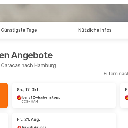
Günstigste Tage
Nützliche Infos
ten Angebote
on Caracas nach Hamburg
Filtern nac
Sa., 17. Okt.
F
Iberia
1 Zwischenstopp
CCS
- HAM
Fr., 21. Aug.
Turkish Airlines