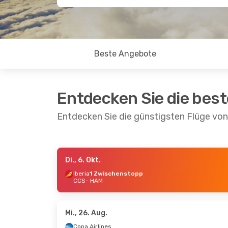
Beste Angebote
Entdecken Sie die bes
Entdecken Sie die günstigsten Flüge v
Di., 6. Okt.
Mi., 2. Sept.
- Fr., 4. Sept.
Iberia
1 Zwischenstopp
CCS
- HAM
Iberia
1 Zwischenstopp
CCS
- HAM
Iberia
1 Zwischenstopp
HAM
- CCS
Mi., 26. Aug.
Copa Airlines