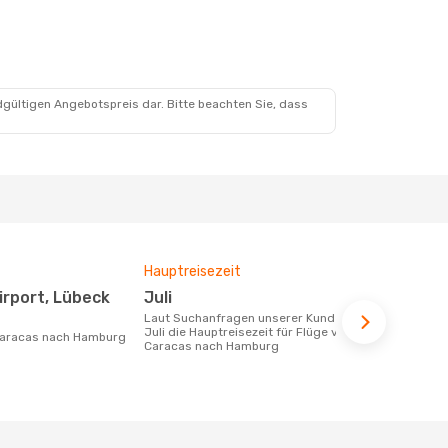
dgültigen Angebotspreis dar. Bitte beachten Sie, dass
Hauptreisezeit
Durchschnit
Juli
1139 €
Laut Suchanfragen unserer Kunden ist
Der durchschnittliche Preis für Flüge
Juli die Hauptreisezeit für Flüge von
von Caracas
Caracas nach Hamburg
1139 €. Dies
der letzten 