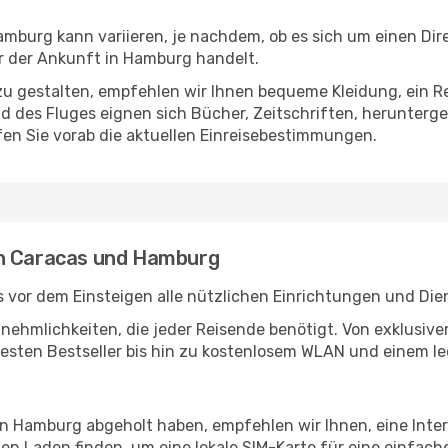
burg kann variieren, je nachdem, ob es sich um einen Direk
 der Ankunft in Hamburg handelt.
u gestalten, empfehlen wir Ihnen bequeme Kleidung, ein R
des Fluges eignen sich Bücher, Zeitschriften, herunterge
en Sie vorab die aktuellen Einreisebestimmungen.
en Caracas und Hamburg
 vor dem Einsteigen alle nützlichen Einrichtungen und Die
Annehmlichkeiten, die jeder Reisende benötigt. Von exklus
esten Bestseller bis hin zu kostenlosem WLAN und einem lec
 in Hamburg abgeholt haben, empfehlen wir Ihnen, eine Int
n Laden finden, um eine lokale SIM-Karte für eine einfache