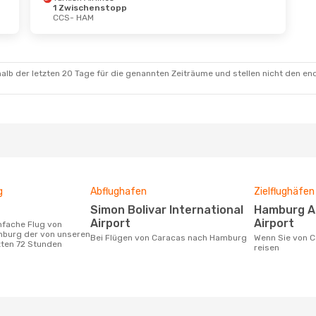
1 Zwischenstopp
CCS
- HAM
alb der letzten 20 Tage für die genannten Zeiträume und stellen nicht den en
g
Abflughafen
Zielflughäfen
Simon Bolivar International
Hamburg Airport, Lübeck
Airport
Airport
burg der von unseren
Bei Flügen von Caracas nach Hamburg
Wenn Sie von Caracas nach Hamburg
zten 72 Stunden
reisen