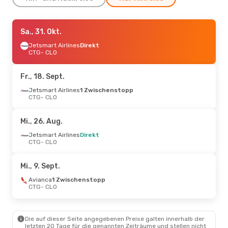
Fr., 28. Aug.
Sa., 31. Okt.
- So., 30. Aug.
Jetsmart Airlines
Jetsmart Airlines
Direkt
Direkt
CTG
CTG
- CLO
- CLO
Jetsmart Airlines
Direkt
CLO
- CTG
Fr., 18. Sept.
Jetsmart Airlines
1 Zwischenstopp
CTG
- CLO
Mi., 26. Aug.
Jetsmart Airlines
Direkt
CTG
- CLO
Mi., 9. Sept.
Avianca
1 Zwischenstopp
CTG
- CLO
Die auf dieser Seite angegebenen Preise galten innerhalb der
letzten 20 Tage für die genannten Zeiträume und stellen nicht