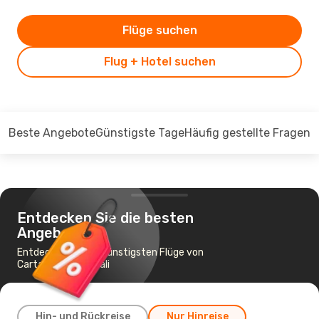
Flüge suchen
Flug + Hotel suchen
Beste Angebote
Günstigste Tage
Häufig gestellte Fragen
Entdecken Sie die besten
Angebote
Entdecken Sie die günstigsten Flüge von
Cartagena nach Cali
Hin- und Rückreise
Nur Hinreise