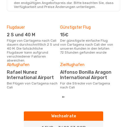
den endgültigen Angebotspreis dar. Bitte beachten Sie, dass
Verfügbarkeit und Preise Änderungen unterliegen.
Flugdauer
Günstigster Flug
Hau
2 S und 40 M
15€
M
Flüge von Cartagena nach Cali
Der günstigste einfache Flug
Laut Suchanfragen unserer
dauern durchschnittlich 2 S und
von Cartagena nach Cali der von
Kund
40 M. Die tatsächliche
unseren Kunden in den letzten
Haup
Flugdauer kann aufgrund
72 Stunden gefunden wurde
Car
verschiedener Faktoren
Dur
abweichen.
Abflughafen
Zielflughafen
63
Der durchschnittliche Preis für
Rafael Nunez
Alfonso Bonilla Aragon
Flü
International Airport
International Airport
betr
wurd
Bei Flügen von Cartagena nach
Für die Strecke von Cartagena
Mon
Cali
nach Cali
Wechselrate