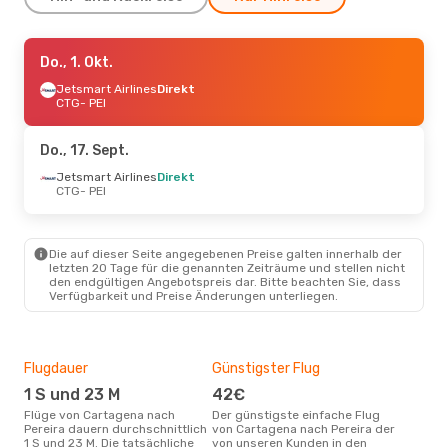
Fr., 11. Sept.
Do., 1. Okt.
- Mo., 14. Sept.
Jetsmart Airlines
Jetsmart Airlines
Direkt
Direkt
CTG
CTG
- PEI
- PEI
Jetsmart Airlines
Direkt
PEI
- CTG
Do., 17. Sept.
Di., 25. Aug.
Jetsmart Airlines
- Fr., 28. Aug.
Direkt
CTG
- PEI
Avianca
1 Zwischenstopp
CTG
- PEI
Avianca
1 Zwischenstopp
PEI
- CTG
Die auf dieser Seite angegebenen Preise galten innerhalb der
letzten 20 Tage für die genannten Zeiträume und stellen nicht
den endgültigen Angebotspreis dar. Bitte beachten Sie, dass
Verfügbarkeit und Preise Änderungen unterliegen.
Flugdauer
Günstigster Flug
Hau
1 S und 23 M
42€
M
Flüge von Cartagena nach
Der günstigste einfache Flug
Laut Suchanfragen unserer
Pereira dauern durchschnittlich
von Cartagena nach Pereira der
Kund
1 S und 23 M. Die tatsächliche
von unseren Kunden in den
Haup