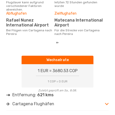
Flugdauer kann aufgrund
letzten 72 Stunden gefunden
Car
verschiedener Faktoren
wurde
Dur
abweichen.
Abflughafen
Zielflughafen
65
Der durchschnittliche Preis für
Rafael Nunez
Matecana International
Flü
International Airport
Airport
Pere
Prei
Bei Flügen von Cartagena nach
Für die Strecke von Cartagena
letz
Pereira
nach Pereira
Wechselrate
1 EUR = 3680.53 COP
1 COP = 0 EUR
Zuletzt geprüft am Sa., 8.08.
Entfernung:
621 kms
Cartagena Flughäfen