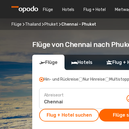
Flüge
Hotels
Flug + Hotel
Mietwa
Flüge
Thailand
Phuket
Chennai - Phuket
Flüge von Chennai nach Phuk
Flüge
Hotels
Flug + 
Hin- und Rückreise
Nur Hinreise
Multistop
Abreiseort
Flug + Hotel suchen
Flüge 