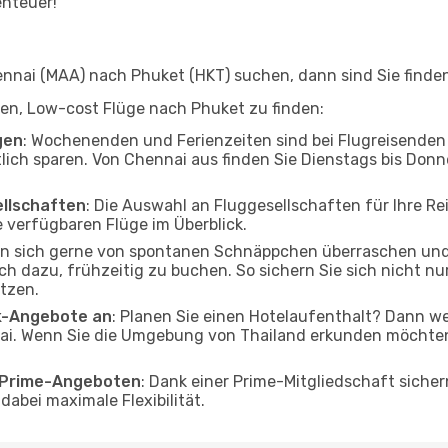
enteuer!
nai (MAA) nach Phuket (HKT) suchen, dann sind Sie finden 
lfen, Low-cost Flüge nach Phuket zu finden:
gen
: Wochenenden und Ferienzeiten sind bei Flugreisenden b
tlich sparen. Von Chennai aus finden Sie Dienstags bis Donn
ellschaften
: Die Auswahl an Fluggesellschaften für Ihre Re
 verfügbaren Flüge im Überblick.
en sich gerne von spontanen Schnäppchen überraschen un
och dazu, frühzeitig zu buchen. So sichern Sie sich nicht n
tzen.
ak-Angebote an
: Planen Sie einen Hotelaufenthalt? Dann we
i. Wenn Sie die Umgebung von Thailand erkunden möchten, 
o Prime-Angeboten
: Dank einer Prime-Mitgliedschaft sicher
abei maximale Flexibilität.