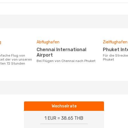
g
Abflughafen
Zielflughafen
Chennai International
Phuket In
Airport
Für die Strecke von Chennai nach
ket der von unseren
Phuket
Bei Flügen von Chennai nach Phuket
zten 72 Stunden
Wechselrate
1 EUR = 38.65 THB