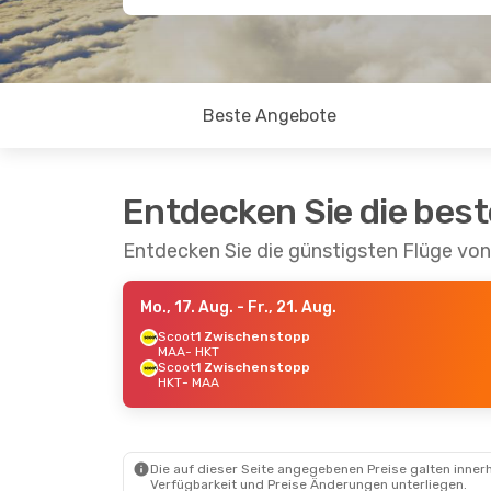
Beste Angebote
Entdecken Sie die bes
Entdecken Sie die günstigsten Flüge vo
Mo., 17. Aug.
- Fr., 21. Aug.
Scoot
1 Zwischenstopp
MAA
- HKT
Scoot
1 Zwischenstopp
HKT
- MAA
Die auf dieser Seite angegebenen Preise galten innerh
Verfügbarkeit und Preise Änderungen unterliegen.