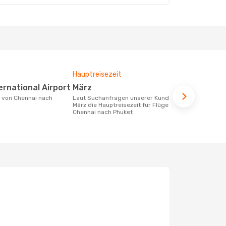
Hauptreisezeit
Fluggesell
Flugstreck
ternational Airport
März
Thai Air
Laut Suchanfragen unserer Kunden ist
März die Hauptreisezeit für Flüge von
Fluggesellschaften die Flüge von
Chennai nach Phuket
Chennai nac