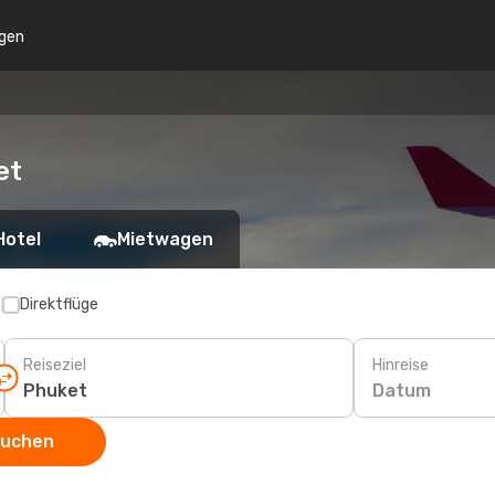
gen
et
Hotel
Mietwagen
p
Direktflüge
Reiseziel
Hinreise
Datum
suchen