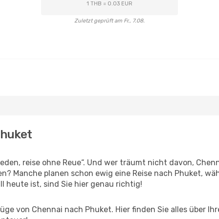
1 THB = 0.03 EUR
Zuletzt geprüft am Fr., 7.08.
Phuket
den, reise ohne Reue“. Und wer träumt nicht davon, Chenna
en? Manche planen schon ewig eine Reise nach Phuket, wäh
l heute ist, sind Sie hier genau richtig!
ge von Chennai nach Phuket. Hier finden Sie alles über Ihre