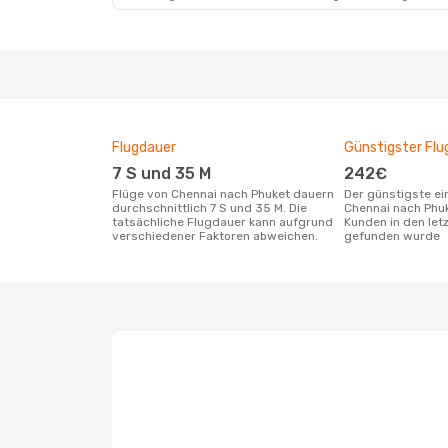
Flugdauer
Günstigster Flu
7 S und 35 M
242€
Flüge von Chennai nach Phuket dauern
Der günstigste einfache Flug von
durchschnittlich 7 S und 35 M. Die
Chennai nach Phu
tatsächliche Flugdauer kann aufgrund
Kunden in den let
verschiedener Faktoren abweichen.
gefunden wurde