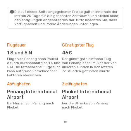
Die auf dieser Seite angegebenen Preise galten innerhalb der
letzten 20 Tage für die genannten Zeiträume und stellen nicht
den endgültigen Angebotspreis dar. Bitte beachten Sie, dass
Verfügbarkeit und Preise Änderungen unterliegen.
Flugdauer
Günstigster Flug
Hau
1 S und 5 M
46€
M
Flüge von Penang nach Phuket
Der günstigste einfache Flug
Laut Suchanfragen unserer
dauern durchschnittlich 1 S und
von Penang nach Phuket der von
Kund
5 M. Die tatsächliche Flugdauer
unseren Kunden in den letzten
Haup
kann aufgrund verschiedener
72 Stunden gefunden wurde
Pen
Faktoren abweichen.
Dur
Abflughafen
Zielflughafen
77
Penang International
Phuket International
Der durchschnittliche Preis für
Airport
Airport
Flü
Bei Flügen von Penang nach
Für die Strecke von Penang
betr
Phuket
nach Phuket
auf 
ber