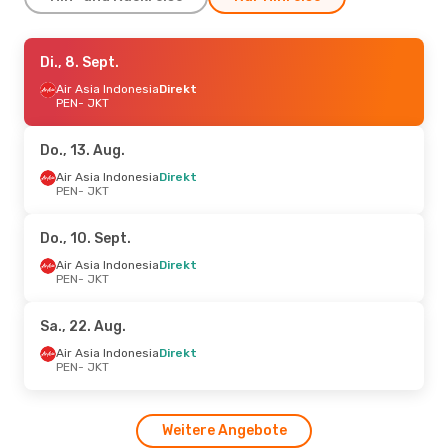
Fr., 7. Aug.
Di., 8. Sept.
- So., 9. Aug.
Air Asia
Air Asia Indonesia
Direkt
Direkt
PEN
PEN
- JKT
- JKT
Air Asia Indonesia
Direkt
JKT
- PEN
Do., 13. Aug.
Mi., 19. Aug.
Air Asia Indonesia
- Mi., 26. Aug.
Direkt
PEN
- JKT
Air Asia Indonesia
Direkt
PEN
- JKT
Scoot
1 Zwischenstopp
Do., 10. Sept.
JKT
- PEN
Air Asia Indonesia
Direkt
PEN
- JKT
Sa., 22. Aug.
Air Asia Indonesia
Direkt
PEN
- JKT
Weitere Angebote