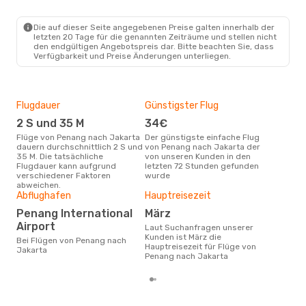
Die auf dieser Seite angegebenen Preise galten innerhalb der
letzten 20 Tage für die genannten Zeiträume und stellen nicht
den endgültigen Angebotspreis dar. Bitte beachten Sie, dass
Verfügbarkeit und Preise Änderungen unterliegen.
Flugdauer
Günstigster Flug
Flu
Flu
2 S und 35 M
34€
Air Asia, Air Asia
Flüge von Penang nach Jakarta
Der günstigste einfache Flug
In
dauern durchschnittlich 2 S und
von Penang nach Jakarta der
35 M. Die tatsächliche
von unseren Kunden in den
Fluggesellschaften die Flüge
Flugdauer kann aufgrund
letzten 72 Stunden gefunden
von
verschiedener Faktoren
wurde
anb
abweichen.
Abflughafen
Hauptreisezeit
Gün
Penang International
März
D
Airport
Laut Suchanfragen unserer
März ist die beste Zeit um
Kunden ist März die
gün
Bei Flügen von Penang nach
Hauptreisezeit für Flüge von
Jak
Jakarta
Penang nach Jakarta