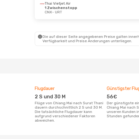
Thai Vietjet Air
1 Zwischenstopp
CNX
- URT
Do., 24. Sept.
- Do., 1. Okt.
Fr., 9. O
Thai Vietjet Air
Thai L
1 Zwischenstopp
CNX
- 
CNX
- URT
Thai L
Thai Vietjet Air
URT
- 
Die auf dieser Seite angegebenen Preise galten innerh
1 Zwischenstopp
Verfügbarkeit und Preise Änderungen unterliegen.
URT
- CNX
Flugdauer
Günstigster Flu
2 S und 30 M
56€
Flüge von Chiang Mai nach Surat Thani
Der günstigste einfache Flug von
dauern durchschnittlich 2 S und 30 M.
Chiang Mai nach S
Die tatsächliche Flugdauer kann
unseren Kunden in
aufgrund verschiedener Faktoren
Stunden gefunde
abweichen.