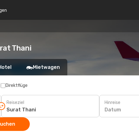
gen
rat Thani
Hotel
Mietwagen
p
Direktflüge
Reiseziel
Hinreise
Datum
suchen