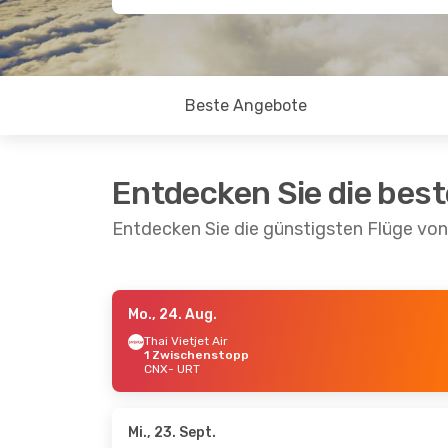
Beste Angebote
Entdecken Sie die bes
Entdecken Sie die günstigsten Flüge von
Mo., 24. Aug.
Do., 27. Aug.
- So., 30. Aug.
Sa., 22.
Thai Vietjet Air
1 Zwischenstopp
Thai Vietjet Air
Thai L
CNX
- URT
1 Zwischenstopp
CNX
- 
CNX
- URT
Thai L
Thai Lion Air
1 Zwischenstopp
URT
- 
URT
- CNX
Mi., 23. Sept.