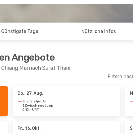
Günstigste Tage
Nützliche Infos
ten Angebote
 Chiang Mai nach Surat Thani
Filtern nac
Do., 27. Aug.
M
 Aug.
- Mo., 24. Aug.
Sa., 12. Sept.
- Sa.
Thai Vietjet Air
1 Zwischenstopp
ion Air
1 Zwischenstopp
Thai Vietjet Air
CNX
- URT
URT
1 Zwischenstopp
ion Air
1 Zwischenstopp
CNX
- URT
CNX
Thai Vietjet Air
1 Zwischenstopp
URT
- CNX
Fr., 16. Okt.
S