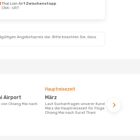
Thai Lion Air
1 Zwischenstopp
CNX
- URT
dgültigen Angebotspreis dar. Bitte beachten Sie, dass
Hauptreisezeit
Fluggesell
Flugstreck
i Airport
März
Thai Air
Laut Suchanfragen unserer Kunden ist
März die Hauptreisezeit für Flüge von
Fluggesellschaften die Flüge von
Chiang Mai nach Surat Thani
Chiang Mai n