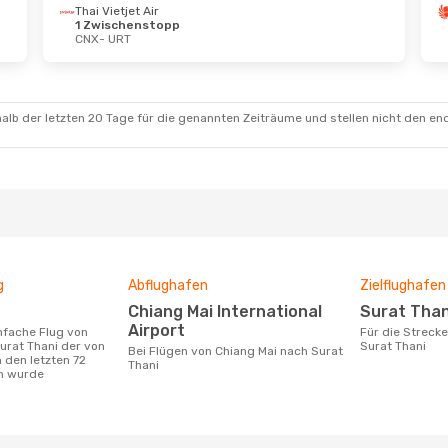
Thai Vietjet Air
1 Zwischenstopp
CNX
- URT
kt.
- So., 11. Okt.
ion Air
1 Zwischenstopp
URT
ion Air
1 Zwischenstopp
CNX
alb der letzten 20 Tage für die genannten Zeiträume und stellen nicht den en
g
Abflughafen
Zielflughafen
Chiang Mai International
Surat Than
Airport
Für die Strecke von Chiang Mai nach
urat Thani der von
Surat Thani
Bei Flügen von Chiang Mai nach Surat
 den letzten 72
Thani
n wurde