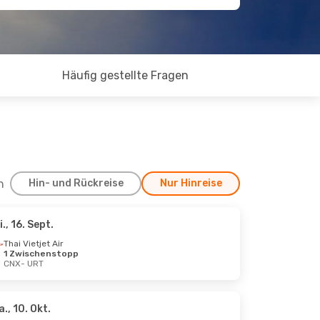
Häufig gestellte Fragen
h
Hin- und Rückreise
Nur Hinreise
i., 16. Sept.
, 19. Sept.
Thai Vietjet Air
1 Zwischenstopp
CNX
- URT
a., 10. Okt.