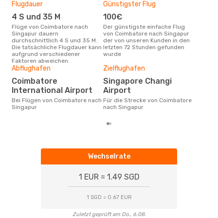
Flugdauer
Günstigster Flug
Hau
4 S und 35 M
100€
Jul
Flüge von Coimbatore nach
Der günstigste einfache Flug
Laut Suchanfragen unserer
Singapur dauern
von Coimbatore nach Singapur
Kund
durchschnittlich 4 S und 35 M.
der von unseren Kunden in den
Haup
Die tatsächliche Flugdauer kann
letzten 72 Stunden gefunden
Coi
aufgrund verschiedener
wurde
Dur
Faktoren abweichen.
Abflughafen
Zielflughafen
17
Der durchschnittliche Preis für
Coimbatore
Singapore Changi
Flü
International Airport
Airport
Sing
Prei
Bei Flügen von Coimbatore nach
Für die Strecke von Coimbatore
letz
Singapur
nach Singapur
Wechselrate
1 EUR = 1.49 SGD
1 SGD = 0.67 EUR
Zuletzt geprüft am Do., 6.08.