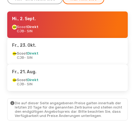
Do., 27. Aug.
Mi., 2. Sept.
- Mi., 2. Sept.
Scoot
Scoot
Direkt
Direkt
CJB
CJB
- SIN
- SIN
Scoot
Direkt
SIN
- CJB
Fr., 23. Okt.
Fr., 21. Aug.
Scoot
Direkt
- Mo., 24. Aug.
CJB
- SIN
Scoot
Direkt
CJB
- SIN
Scoot
Direkt
Fr., 21. Aug.
SIN
- CJB
Scoot
Direkt
CJB
- SIN
Die auf dieser Seite angegebenen Preise galten innerhalb der
letzten 20 Tage für die genannten Zeiträume und stellen nicht
den endgültigen Angebotspreis dar. Bitte beachten Sie, dass
Verfügbarkeit und Preise Änderungen unterliegen.