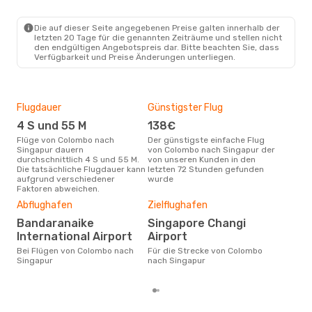
CMB
- SIN
Air Asia
1 Zwischenstopp
SIN
- CMB
Die auf dieser Seite angegebenen Preise galten innerhalb der
letzten 20 Tage für die genannten Zeiträume und stellen nicht
den endgültigen Angebotspreis dar. Bitte beachten Sie, dass
Verfügbarkeit und Preise Änderungen unterliegen.
Flugdauer
Günstigster Flug
Hau
4 S und 55 M
138€
Jul
Flüge von Colombo nach
Der günstigste einfache Flug
Laut Suchanfragen unserer
Singapur dauern
von Colombo nach Singapur der
Kund
durchschnittlich 4 S und 55 M.
von unseren Kunden in den
Haup
Die tatsächliche Flugdauer kann
letzten 72 Stunden gefunden
Col
aufgrund verschiedener
wurde
Faktoren abweichen.
Dur
Abflughafen
Zielflughafen
2
Bandaranaike
Singapore Changi
Der durchschnittliche Preis für
International Airport
Airport
Flü
Sing
Bei Flügen von Colombo nach
Für die Strecke von Colombo
Prei
Singapur
nach Singapur
letz