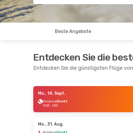
Beste Angebote
Entdecken Sie die bes
Entdecken Sie die günstigsten Flüge vo
Mo., 14. Sept.
Di., 8. Sept.
- Mi., 16. Sept.
Do., 20. Aug
Avianca
Direkt
CUE
- UIO
Avianca
Direkt
Avianca
Dir
CUE
- UIO
CUE
- UIO
Avianca
Direkt
Avianca
Dir
UIO
- CUE
UIO
- CUE
Mo., 31. Aug.
Avianca
Direkt