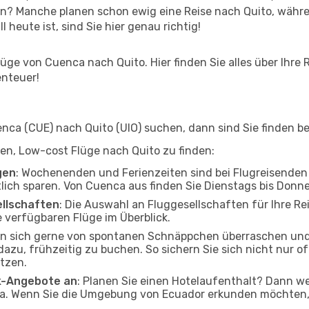
n? Manche planen schon ewig eine Reise nach Quito, währe
l heute ist, sind Sie hier genau richtig!
ge von Cuenca nach Quito. Hier finden Sie alles über Ihre R
enteuer!
ca (CUE) nach Quito (UIO) suchen, dann sind Sie finden bei
lfen, Low-cost Flüge nach Quito zu finden:
gen
: Wochenenden und Ferienzeiten sind bei Flugreisenden b
tlich sparen. Von Cuenca aus finden Sie Dienstags bis Donn
ellschaften
: Die Auswahl an Fluggesellschaften für Ihre Re
 verfügbaren Flüge im Überblick.
en sich gerne von spontanen Schnäppchen überraschen und
 dazu, frühzeitig zu buchen. So sichern Sie sich nicht nur 
tzen.
ak-Angebote an
: Planen Sie einen Hotelaufenthalt? Dann we
. Wenn Sie die Umgebung von Ecuador erkunden möchten, fi