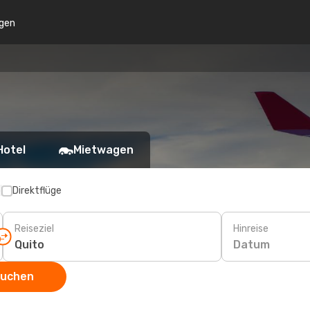
gen
Hotel
Mietwagen
p
Direktflüge
Reiseziel
Hinreise
Datum
suchen