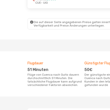
CUE
- UIO
Die auf dieser Seite angegebenen Preise galten innerh
Verfügbarkeit und Preise Änderungen unterliegen.
Flugdauer
Günstigster Flu
51 Minuten
50€
Flüge von Cuenca nach Quito dauern
Der günstigste einfache Flug von
durchschnittlich 51 Minuten. Die
Cuenca nach Quit
tatsächliche Flugdauer kann aufgrund
Kunden in den let
verschiedener Faktoren abweichen.
gefunden wurde