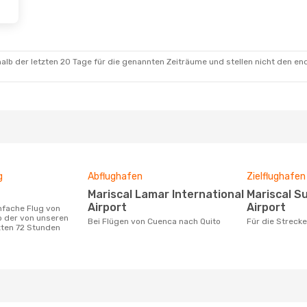
alb der letzten 20 Tage für die genannten Zeiträume und stellen nicht den en
g
Abflughafen
Zielflughafen
Mariscal Lamar International
Mariscal Sucre International
Airport
Airport
o der von unseren
Bei Flügen von Cuenca nach Quito
Für die Strec
zten 72 Stunden