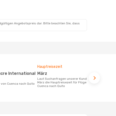
dgültigen Angebotspreis dar. Bitte beachten Sie, dass
Hauptreisezeit
Fluggesell
Flugstreck
März
Avianca,
Laut Suchanfragen unserer Kunden ist
März die Hauptreisezeit für Flüge von
Fluggesellschaften die Flüge von
ke von Cuenca nach Quito
Cuenca nach Quito
Cuenca nach