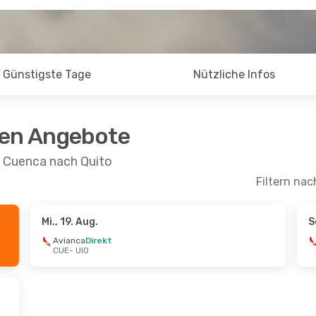
Günstigste Tage
Nützliche Infos
ten Angebote
n Cuenca nach Quito
Filtern nac
Mi., 19. Aug.
S
.
- Di., 25. Aug.
Avianca
Direkt
CUE
- UIO
ekt
ekt