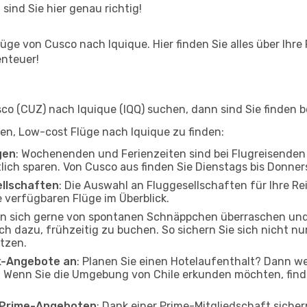
 sind Sie hier genau richtig!
ge von Cusco nach Iquique. Hier finden Sie alles über Ihre 
enteuer!
 (CUZ) nach Iquique (IQQ) suchen, dann sind Sie finden be
lfen, Low-cost Flüge nach Iquique zu finden:
gen
: Wochenenden und Ferienzeiten sind bei Flugreisenden b
tlich sparen. Von Cusco aus finden Sie Dienstags bis Donner
ellschaften
: Die Auswahl an Fluggesellschaften für Ihre Re
 verfügbaren Flüge im Überblick.
en sich gerne von spontanen Schnäppchen überraschen un
och dazu, frühzeitig zu buchen. So sichern Sie sich nicht n
tzen.
ak-Angebote an
: Planen Sie einen Hotelaufenthalt? Dann we
 Wenn Sie die Umgebung von Chile erkunden möchten, finde
o Prime-Angeboten
: Dank einer Prime-Mitgliedschaft sicher