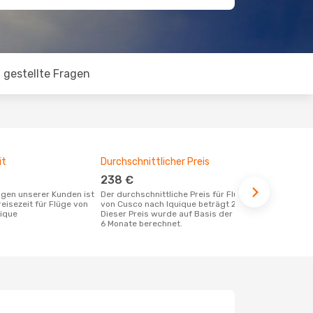
 gestellte Fragen
it
Durchschnittlicher Preis
Günstigst
238 €
März
Der durchschnittliche Preis für Flüge
Juli ist die beste Zeit um günstige Flüge
eisezeit für Flüge von
von Cusco nach Iquique beträgt 238 €.
von Cusco n
ique
Dieser Preis wurde auf Basis der letzten
6 Monate berechnet.