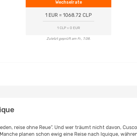
Wechselrate
1 EUR = 1068.72 CLP
1 CLP = 0 EUR
Zuletzt geprüft am Fr., 7.08.
ique
den, reise ohne Reue“. Und wer träumt nicht davon, Cusco 
 Manche planen schon ewig eine Reise nach Iquique, während