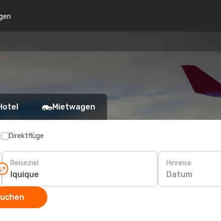
gen
Hotel
Mietwagen
p
Direktflüge
Reiseziel
Hinreise
Datum
suchen