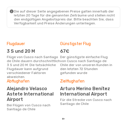
Die auf dieser Seite angegebenen Preise galten innerhalb der
letzten 20 Tage für die genannten Zeiträume und stellen nicht
den endgültigen Angebotspreis dar. Bitte beachten Sie, dass
Verfügbarkeit und Preise Änderungen unterliegen.
Flugdauer
Günstigster Flug
Hau
3 S und 20 M
67€
Jul
Flüge von Cusco nach Santiago
Der günstigste einfache Flug
Laut Suchanfragen unserer
de Chile dauern durchschnittlich
von Cusco nach Santiago de
Kund
3 S und 20 M. Die tatsächliche
Chile der von unseren Kunden in
Haup
Flugdauer kann aufgrund
den letzten 72 Stunden
Cus
verschiedener Faktoren
gefunden wurde
Dur
abweichen.
Abflughafen
Zielflughafen
16
Alejandro Velasco
Arturo Merino Benítez
Der durchschnittliche Preis für
Astete International
International Airport
Flü
de C
Airport
Für die Strecke von Cusco nach
Prei
Santiago de Chile
Bei Flügen von Cusco nach
letz
Santiago de Chile