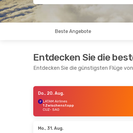
Beste Angebote
Entdecken Sie die bes
Entdecken Sie die günstigsten Flüge vo
Do., 20. Aug.
Do., 20. Aug.
- Mi., 26. Aug.
LATAM Airlines
1 Zwischenstopp
Jetsmart Airlines
CUZ
- SAO
1 Zwischenstopp
CUZ
- SAO
Sky Airline
1 Zwischenstopp
SAO
- CUZ
Mo., 31. Aug.