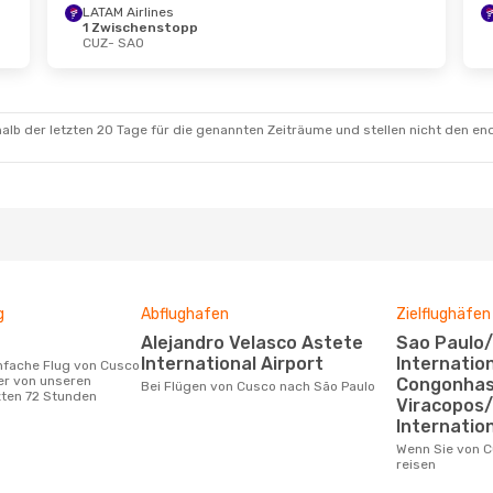
LATAM Airlines
1 Zwischenstopp
CUZ
- SAO
alb der letzten 20 Tage für die genannten Zeiträume und stellen nicht den en
g
Abflughafen
Zielflughäfen
Alejandro Velasco Astete
Sao Paulo/Guarulhos
International Airport
Internation
er von unseren
Congonhas 
Bei Flügen von Cusco nach São Paulo
zten 72 Stunden
Viracopos
Internation
Wenn Sie von Cusco nach São Paulo
reisen