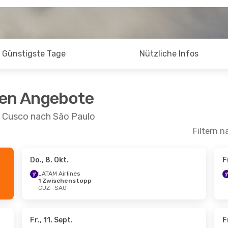
Günstigste Tage
Nützliche Infos
ten Angebote
n Cusco nach São Paulo
Filtern n
Do., 8. Okt.
F
LATAM Airlines
1 Zwischenstopp
CUZ
- SAO
Fr., 11. Sept.
F