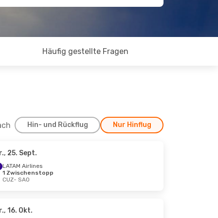
Häufig gestellte Fragen
ach
Hin- und Rückflug
Nur Hinflug
r., 25. Sept.
LATAM Airlines
1 Zwischenstopp
CUZ
- SAO
r., 16. Okt.