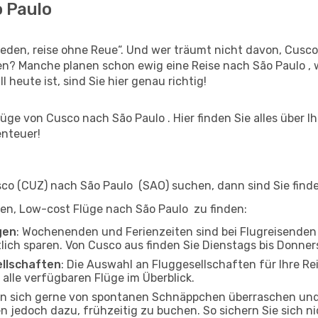
o Paulo
den, reise ohne Reue“. Und wer träumt nicht davon, Cusco 
ben? Manche planen schon ewig eine Reise nach São Paulo ,
l heute ist, sind Sie hier genau richtig!
ge von Cusco nach São Paulo . Hier finden Sie alles über Ih
enteuer!
o (CUZ) nach São Paulo (SAO) suchen, dann sind Sie finden
lfen, Low-cost Flüge nach São Paulo zu finden:
gen
: Wochenenden und Ferienzeiten sind bei Flugreisenden b
tlich sparen. Von Cusco aus finden Sie Dienstags bis Donner
ellschaften
: Die Auswahl an Fluggesellschaften für Ihre Re
alle verfügbaren Flüge im Überblick.
en sich gerne von spontanen Schnäppchen überraschen un
en jedoch dazu, frühzeitig zu buchen. So sichern Sie sich n