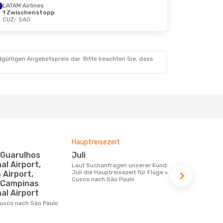
LATAM Airlines
1 Zwischenstopp
CUZ
- SAO
dgültigen Angebotspreis dar. Bitte beachten Sie, dass
Hauptreisezeit
Durchschnit
Juli
277 €
al Airport,
Laut Suchanfragen unserer Kunden ist
Der durchschnittliche Preis für Flüge
Juli die Hauptreisezeit für Flüge von
von Cusco n
Airport,
Cusco nach São Paulo
€. Dieser Pr
/Campinas
letzten 6 Mo
al Airport