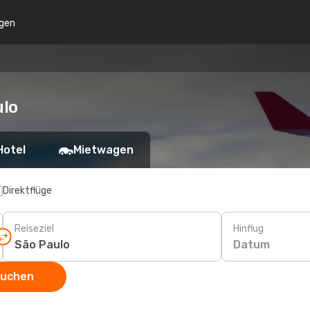
gen
ulo
Hotel
Mietwagen
Direktflüge
Reiseziel
Hinflug
Datum
suchen