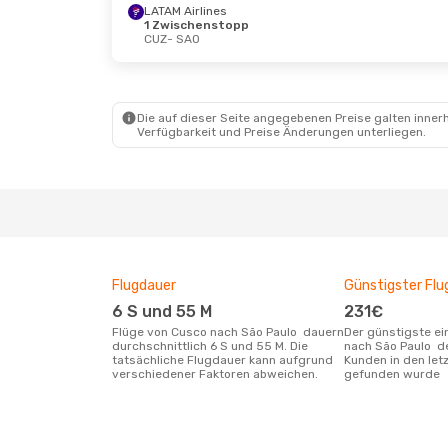
LATAM Airlines
1 Zwischenstopp
CUZ
- SAO
Die auf dieser Seite angegebenen Preise galten innerh
Verfügbarkeit und Preise Änderungen unterliegen.
Flugdauer
Günstigster Flu
6 S und 55 M
231€
Flüge von Cusco nach São Paulo dauern
Der günstigste einfache Flug von Cusco
durchschnittlich 6 S und 55 M. Die
nach São Paulo d
tatsächliche Flugdauer kann aufgrund
Kunden in den let
verschiedener Faktoren abweichen.
gefunden wurde