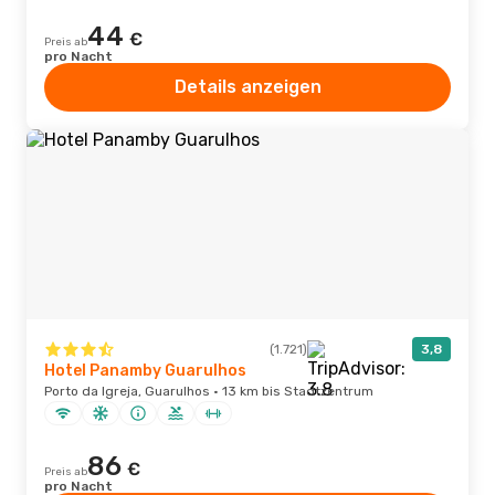
44
€
Preis ab
pro Nacht
Details anzeigen
(1.721)
3,8
Hotel Panamby Guarulhos
Porto da Igreja, Guarulhos · 13 km bis Stadtzentrum
86
€
Preis ab
pro Nacht