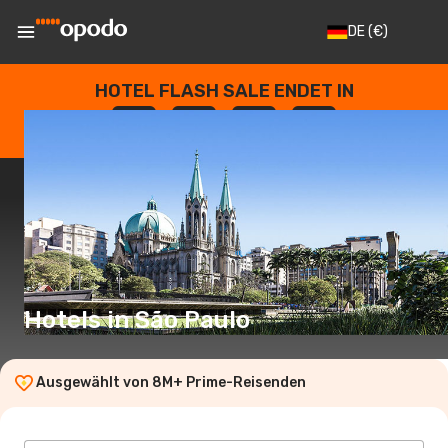
DE
(€)
HOTEL FLASH SALE ENDET IN
--
:
--
:
--
:
--
TAGE
STUNDEN
MINUTEN
SEKUNDEN
Hotels in São Paulo
Ausgewählt von 8M+ Prime-Reisenden