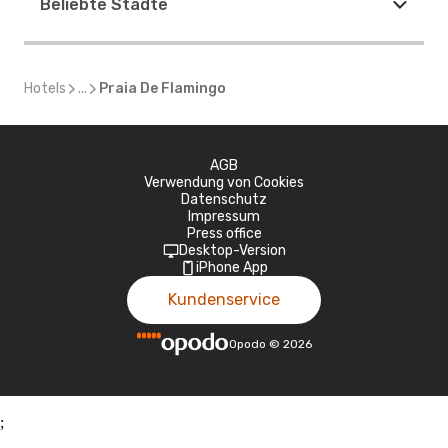
Beliebte Städte
Hotels
...
Praia De Flamingo
AGB
Verwendung von Cookies
Datenschutz
Impressum
Press office
Desktop-Version
iPhone App
Kundenservice
Opodo
©
2026
;