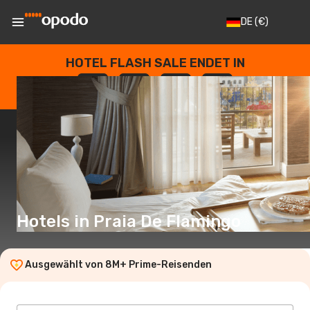
DE
(€)
HOTEL FLASH SALE ENDET IN
--
:
--
:
--
:
--
TAGE
STUNDEN
MINUTEN
SEKUNDEN
Hotels in Praia De Flamingo
Ausgewählt von 8M+ Prime-Reisenden