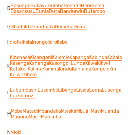
Basongo
Bukavu
Bumba
Boende
Beni
Boma
B
Basankusu
Bunia
Buta
Bandundu
Butembo
G
Gbadolite
Gandajika
Gemena
Goma
I
Idiofa
Ikela
Inongo
Isiro
Ilebo
Kinshasa
Kisangani
Kalemie
Kapanga
Kabinda
Kabalo
Kasenga
Kananga
Kasongo-Lunda
Kilwa
Kikwit
K
Kotakoli
Kalima
Kamina
Kindu
Kaniama
Kongolo
Kiri
Kolwezi
Kolo
Lubumbashi
Lusambo
Libenge
Lisala
Lodja
Lusanga
L
Luiza
Luozi
Moba
Matadi
Mbandaka
Mweka
Mbuji-Mayi
Muanda
M
Manono
Masi-Manimba
N
Nioki