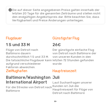
DTT
- BWI
Frontier Airlines
Direkt
BWI
- DTT
Die auf dieser Seite angegebenen Preise galten innerhalb der
letzten 20 Tage für die genannten Zeiträume und stellen nicht
den endgültigen Angebotspreis dar. Bitte beachten Sie, dass
Verfügbarkeit und Preise Änderungen unterliegen.
Flugdauer
Günstigster Flug
Flu
Flu
1 S und 33 M
26€
Frontier Airlines, Spirit
Flüge von Detroit nach
Der günstigste einfache Flug
Air
Baltimore dauern
von Detroit nach Baltimore der
durchschnittlich 1 S und 33 M.
von unseren Kunden in den
Fluggesellschaften die Flüge
Die tatsächliche Flugdauer kann
letzten 72 Stunden gefunden
von 
aufgrund verschiedener
wurde
anb
Faktoren abweichen.
Zielflughafen
Hauptreisezeit
Gün
Baltimore/Washington
Juli
O
International Airport
Laut Suchanfragen unserer
November ist die beste Zeit um
Kunden ist Juli die
güns
Für die Strecke von Detroit nach
Hauptreisezeit für Flüge von
Bal
Baltimore
Detroit nach Baltimore