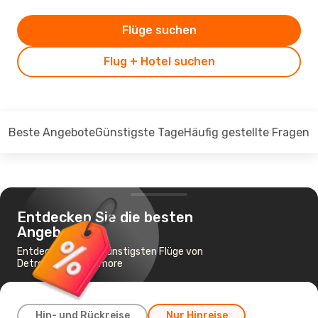
Flüge suchen
Flug + Hotel suchen
Beste Angebote
Günstigste Tage
Häufig gestellte Fragen
Entdecken Sie die besten
Angebote
Entdecken Sie die günstigsten Flüge von
Detroit nach Baltimore
Hin- und Rückreise
Nur Hinreise