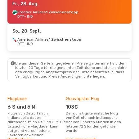
Fr., 28. Aug.
Frontier Airlines
1 Zwischenstopp
DTT
- IND
So., 20. Sept.
American Airlines
1 Zwischenstopp
DTT
- IND
Die auf dieser Seite angegebenen Preise galten innerhalb der
letzten 20 Tage für die genannten Zeiträume und stellen nicht
den endgültigen Angebotspreis dar. Bitte beachten Sie, dass
Verfügbarkeit und Preise Änderungen unterliegen.
Flugdauer
Günstigster Flug
Dur
6 S und 5 M
103€
2
Flüge von Detroit nach
Der günstigste einfache Flug
Der durchschnittliche Preis für
Indianapolis dauern
von Detroit nach Indianapolis
Flüg
durchschnittlich 6 S und 5 M. Die
der von unseren Kunden in den
Indi
tatsächliche Flugdauer kann
letzten 72 Stunden gefunden
Dies
aufgrund verschiedener
wurde
der 
Faktoren abweichen.