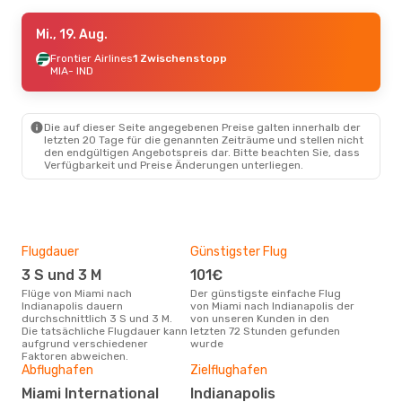
Sa., 26. Sept.
Mi., 19. Aug.
- So., 27. Sept.
Frontier Airlines
Frontier Airlines
1 Zwischenstopp
1 Zwischenstopp
MIA
- IND
MIA
- IND
Allegiant Air
Direkt
IND
- MIA
Die auf dieser Seite angegebenen Preise galten innerhalb der
letzten 20 Tage für die genannten Zeiträume und stellen nicht
den endgültigen Angebotspreis dar. Bitte beachten Sie, dass
Verfügbarkeit und Preise Änderungen unterliegen.
Flugdauer
Günstigster Flug
Hau
3 S und 3 M
101€
M
Flüge von Miami nach
Der günstigste einfache Flug
Laut Suchanfragen unserer
Indianapolis dauern
von Miami nach Indianapolis der
Kund
durchschnittlich 3 S und 3 M.
von unseren Kunden in den
Haup
Die tatsächliche Flugdauer kann
letzten 72 Stunden gefunden
Miam
aufgrund verschiedener
wurde
Dur
Faktoren abweichen.
Abflughafen
Zielflughafen
18
Der durchschnittliche Preis für
Miami International
Indianapolis