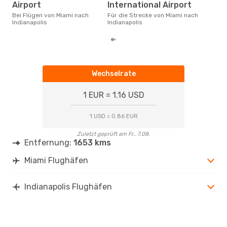
Flü
Airport
International Airport
Indi
Dies
Bei Flügen von Miami nach
Für die Strecke von Miami nach
der 
Indianapolis
Indianapolis
Wechselrate
1 EUR = 1.16 USD
1 USD = 0.86 EUR
Zuletzt geprüft am Fr., 7.08.
Entfernung:
1653 kms
Miami Flughäfen
Indianapolis Flughäfen