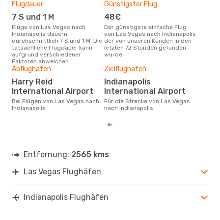
Flugdauer
Günstigster Flug
Hau
7 S und 1 M
48€
M
Flüge von Las Vegas nach
Der günstigste einfache Flug
Laut Suchanfragen unserer
Indianapolis dauern
von Las Vegas nach Indianapolis
Kund
durchschnittlich 7 S und 1 M. Die
der von unseren Kunden in den
Haup
tatsächliche Flugdauer kann
letzten 72 Stunden gefunden
Veg
aufgrund verschiedener
wurde
Dur
Faktoren abweichen.
Abflughafen
Zielflughafen
14
Der durchschnittliche Preis für
Harry Reid
Indianapolis
Flü
International Airport
International Airport
Indi
Dies
Bei Flügen von Las Vegas nach
Für die Strecke von Las Vegas
der 
Indianapolis
nach Indianapolis
Entfernung:
2565 kms
Las Vegas Flughäfen
Indianapolis Flughäfen