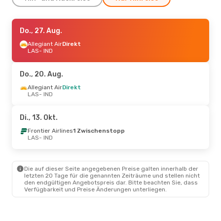
Do., 20. Aug.
Do., 27. Aug.
- So., 23. Aug.
Allegiant Air
Allegiant Air
Direkt
Direkt
LAS
LAS
- IND
- IND
Allegiant Air
Direkt
IND
- LAS
Do., 20. Aug.
Allegiant Air
Direkt
LAS
- IND
Di., 13. Okt.
Frontier Airlines
1 Zwischenstopp
LAS
- IND
Die auf dieser Seite angegebenen Preise galten innerhalb der
letzten 20 Tage für die genannten Zeiträume und stellen nicht
den endgültigen Angebotspreis dar. Bitte beachten Sie, dass
Verfügbarkeit und Preise Änderungen unterliegen.