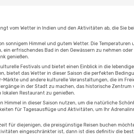
hängt vom Wetter in Indien und den Aktivitäten ab, die Sie 
r von sonnigem Himmel und gutem Wetter. Die Temperaturen 
, ein erfrischendes Bad in den Gewässern zu nehmen oder 
änk genießen.
lturelle Festivals und bietet einen Einblick in die lebendig
hen, bietet das Wetter in dieser Saison die perfekten Bedin
-Märkte und andere kulturelle Veranstaltungen, die im Frei
ziergänge in der Stadt zu machen, das historische Zentrum 
 lokalen Restaurant zu genießen.
n Himmel in dieser Saison nutzen, um die natürliche Schön
eiten für Tagesausflüge und Aktivitäten, um Ihr Adrenalin
eszeit für diejenigen, die preisgünstige Reisen buchen möc
täten eingeschränkter ist, dann ist dies definitiv die best