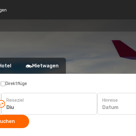
gen
Hotel
Mietwagen
p
Direktflüge
Reiseziel
Hinreise
Datum
suchen