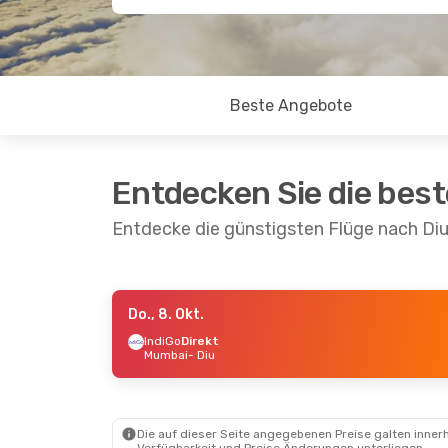
Beste Angebote
Entdecken Sie die bes
Entdecke die günstigsten Flüge nach Di
Do., 8. Okt.
Sa., 31. Okt.
- So., 1. Nov.
IndiGo
Direkt
Mumbai
- Diu
IndiGo
Direkt
Mumbai
- Diu
IndiGo
Direkt
Diu
- Mumbai
Die auf dieser Seite angegebenen Preise galten innerh