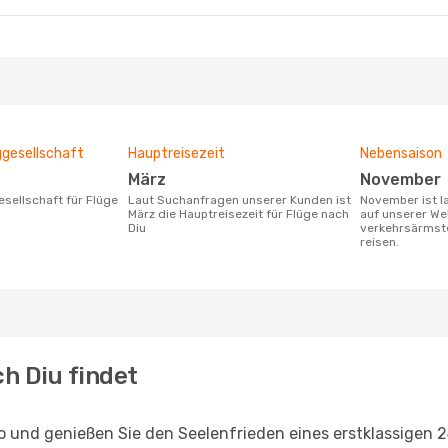
ggesellschaft
Hauptreisezeit
Nebensaison
März
November
Laut Suchanfragen unserer Kunden ist
November ist laut den Suchanfragen
März die Hauptreisezeit für Flüge nach
auf unserer We
Diu
verkehrsärmste
reisen.
h Diu findet
o und genießen Sie den Seelenfrieden eines erstklassigen