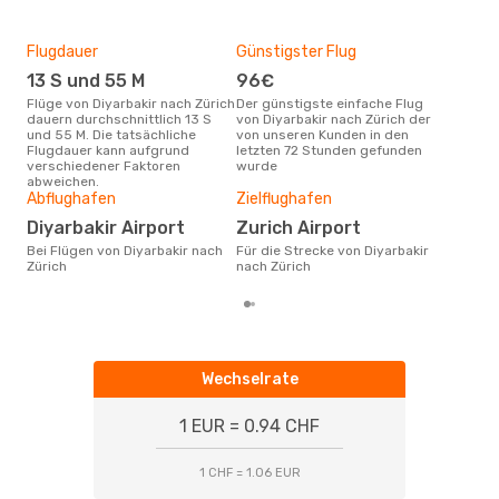
Flugdauer
Günstigster Flug
Hau
13 S und 55 M
96€
Jul
Flüge von Diyarbakir nach Zürich
Der günstigste einfache Flug
Laut Suchanfragen unserer
dauern durchschnittlich 13 S
von Diyarbakir nach Zürich der
Kund
und 55 M. Die tatsächliche
von unseren Kunden in den
Haup
Flugdauer kann aufgrund
letzten 72 Stunden gefunden
Diya
verschiedener Faktoren
wurde
abweichen.
Gün
Abflughafen
Zielflughafen
S
Diyarbakir Airport
Zurich Airport
September ist die beste Zeit um
Bei Flügen von Diyarbakir nach
Für die Strecke von Diyarbakir
güns
Zürich
nach Zürich
nac
Wechselrate
1 EUR = 0.94 CHF
1 CHF = 1.06 EUR