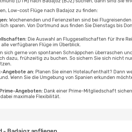
mund (DTM) nach Badajoz (BJZ) suchen, dann sind Sie find
lfen, Low-cost Flüge nach Badajoz zu finden:
gen
: Wochenenden und Ferienzeiten sind bei Flugreisenden b
tlich sparen. Von Dortmund aus finden Sie Dienstags bis Don
ellschaften
: Die Auswahl an Fluggesellschaften für Ihre R
alle verfügbaren Flüge im Überblick.
en sich gerne von spontanen Schnäppchen überraschen un
och dazu, frühzeitig zu buchen. So sichern Sie sich nicht n
tzen.
ak-Angebote an
: Planen Sie einen Hotelaufenthalt? Dann we
nd. Wenn Sie die Umgebung von Spanien erkunden möchten,
o Prime-Angeboten
: Dank einer Prime-Mitgliedschaft sicher
abei maximale Flexibilität.
 - Badajoz anfliegen