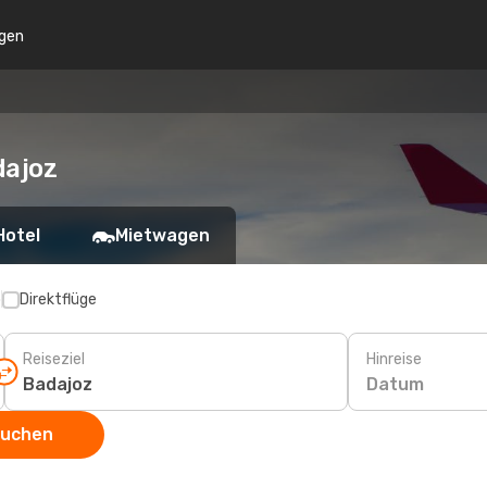
gen
dajoz
Hotel
Mietwagen
p
Direktflüge
Reiseziel
Hinreise
Datum
suchen