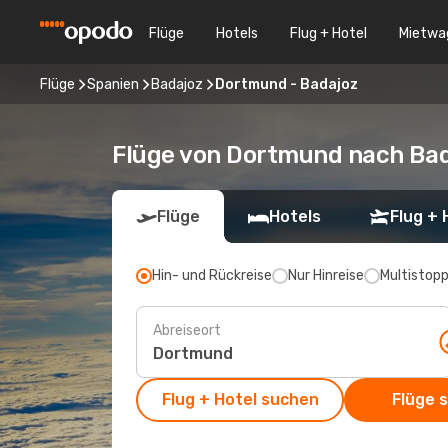
Flüge
Hotels
Flug + Hotel
Mietwa
Flüge
Spanien
Badajoz
Dortmund - Badajoz
Flüge von Dortmund nach Ba
Flüge
Hotels
Flug + 
Hin- und Rückreise
Nur Hinreise
Multistop
Abreiseort
Flug + Hotel suchen
Flüge 