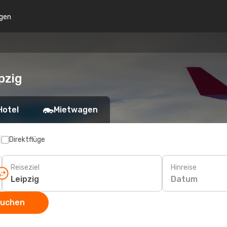
gen
pzig
Hotel
Mietwagen
p
Direktflüge
Reiseziel
Hinreise
Datum
suchen