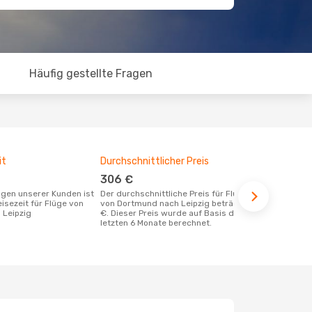
Häufig gestellte Fragen
it
Durchschnittlicher Preis
Günstigst
306 €
Juli
Der durchschnittliche Preis für Flüge
April ist die beste Zeit um günstige
eisezeit für Flüge von
von Dortmund nach Leipzig beträgt 306
Flüge von D
 Leipzig
€. Dieser Preis wurde auf Basis der
buchen
letzten 6 Monate berechnet.