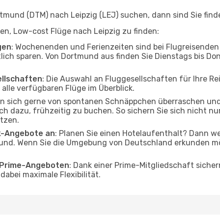
mund (DTM) nach Leipzig (LEJ) suchen, dann sind Sie finde
lfen, Low-cost Flüge nach Leipzig zu finden:
gen
: Wochenenden und Ferienzeiten sind bei Flugreisenden b
tlich sparen. Von Dortmund aus finden Sie Dienstags bis Don
ellschaften
: Die Auswahl an Fluggesellschaften für Ihre Re
alle verfügbaren Flüge im Überblick.
en sich gerne von spontanen Schnäppchen überraschen und
och dazu, frühzeitig zu buchen. So sichern Sie sich nicht n
tzen.
ak-Angebote an
: Planen Sie einen Hotelaufenthalt? Dann we
nd. Wenn Sie die Umgebung von Deutschland erkunden möch
o Prime-Angeboten
: Dank einer Prime-Mitgliedschaft sicher
abei maximale Flexibilität.