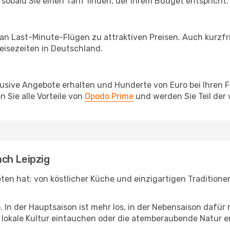
sobald Sie einen Tarif finden, der Ihrem Budget entspricht.
 an Last-Minute-Flügen zu attraktiven Preisen. Auch kurzf
isezeiten in Deutschland.
lusive Angebote erhalten und Hunderte von Euro bei Ihren 
 Sie alle Vorteile von
Opodo Prime
und werden Sie Teil der
ch Leipzig
ieten hat: von köstlicher Küche und einzigartigen Tradition
b. In der Hauptsaison ist mehr los, in der Nebensaison dafü
die lokale Kultur eintauchen oder die atemberaubende Natur 