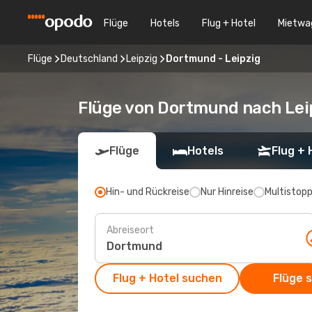
Flüge
Hotels
Flug + Hotel
Mietwa
Flüge
Deutschland
Leipzig
Dortmund - Leipzig
Flüge von Dortmund nach Lei
Flüge
Hotels
Flug + 
Hin- und Rückreise
Nur Hinreise
Multistop
Abreiseort
Flug + Hotel suchen
Flüge 