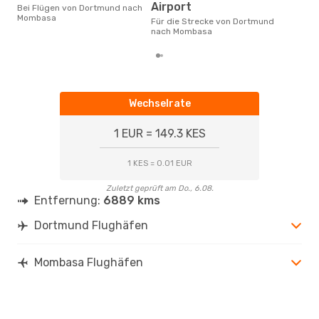
März ist die beste Zeit um
Airport
Bei Flügen von Dortmund nach
gün
Mombasa
Für die Strecke von Dortmund
nac
nach Mombasa
Wechselrate
1 EUR = 149.3 KES
1 KES = 0.01 EUR
Zuletzt geprüft am Do., 6.08.
Entfernung:
6889 kms
Dortmund Flughäfen
Mombasa Flughäfen