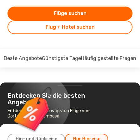
Flüge suchen
Flug + Hotel suchen
Beste Angebote
Günstigste Tage
Häufig gestellte Fragen
Entdecken Sie die besten
Angebote
Entdecken Sie die günstigsten Flüge von
Dortmund nach Mombasa
Hin- und Rückreise
Nur Hinreise