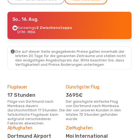
So., 16. Aug.
So., 16. Aug.
- So., 23. Aug.
Eurowings
Eurowings
2 Zwischenstopps
2 Zwischenstopps
DTM
- MBA
DTM
- MBA
Lufthansa
2 Zwischenstopps
MBA
- DTM
Die auf dieser Seite angegebenen Preise galten innerhalb der
letzten 20 Tage für die genannten Zeiträume und stellen nicht
den endgültigen Angebotspreis dar. Bitte beachten Sie, dass
Verfügbarkeit und Preise Änderungen unterliegen.
Flugdauer
Günstigster Flug
Hau
17 Stunden
3695€
M
Flüge von Dortmund nach
Der günstigste einfache Flug
Laut Suchanfragen unserer
Mombasa dauern
von Dortmund nach Mombasa
Kund
durchschnittlich 17 Stunden. Die
der von unseren Kunden in den
Haup
tatsächliche Flugdauer kann
letzten 72 Stunden gefunden
Dor
aufgrund verschiedener
wurde
Faktoren abweichen.
Gün
Abflughafen
Zielflughafen
M
Dortmund Airport
Moi International