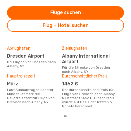
Flüge suchen
Flug + Hotel suchen
Abflughafen
Zielflughafen
Gün
Dresden Airport
Albany International
Ma
Airport
Bei Flügen von Dresden nach
März ist die beste Zeit um
Albany, NY
gün
Für die Strecke von Dresden
nac
nach Albany, NY
Hauptreisezeit
Durchschnittlicher Preis
März
1462 €
Laut Suchanfragen unserer
Der durchschnittliche Preis für
Kunden ist März die
Flüge von Dresden nach Albany,
Hauptreisezeit für Flüge von
NY beträgt 1462 €. Dieser Preis
Dresden nach Albany, NY
wurde auf Basis der letzten 6
Monate berechnet.