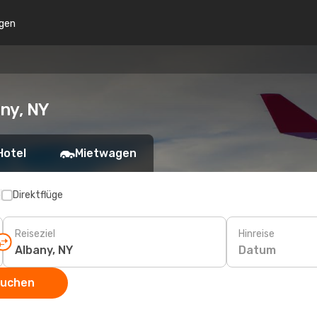
gen
ny, NY
Hotel
Mietwagen
p
Direktflüge
Reiseziel
Hinreise
Datum
suchen