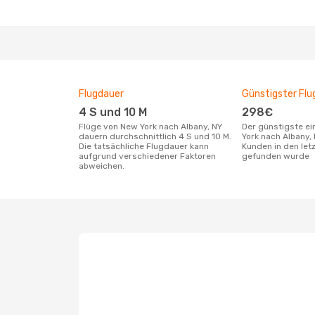
Flugdauer
Günstigster Flu
4 S und 10 M
298€
Flüge von New York nach Albany, NY
Der günstigste einfache Flug von New
dauern durchschnittlich 4 S und 10 M.
York nach Albany,
Die tatsächliche Flugdauer kann
Kunden in den let
aufgrund verschiedener Faktoren
gefunden wurde
abweichen.