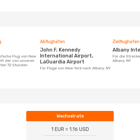
g
Abflughäfen
Zielflughafen
John F. Kennedy
Albany Int
International Airport,
Für die Strecke von New York nach
 NY der von unseren
Albany, NY
LaGuardia Airport
zten 72 Stunden
Für Flüge von New York nach Albany, NY
Wechselrate
1 EUR = 1.16 USD