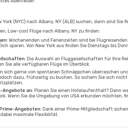
hstes Abenteuer!
York (NYC) nach Albany, NY (ALB) suchen, dann sind Sie fin
lfen, Low-cost Flüge nach Albany, NY zu finden:
gen
: Wochenenden und Ferienzeiten sind bei Flugreisenden b
tlich sparen. Von New York aus finden Sie Dienstags bis Don
ellschaften
: Die Auswahl an Fluggesellschaften für Ihre Re
n Sie alle verfügbaren Flüge im Überblick.
en sich gerne von spontanen Schnäppchen überraschen und
jedoch dazu, frühzeitig zu buchen. So sichern Sie sich nich
itzplätzen.
ak-Angebote an
: Planen Sie einen Hotelaufenthalt? Dann we
rk. Wenn Sie die Umgebung von USA erkunden möchten, find
o Prime-Angeboten
: Dank einer Prime-Mitgliedschaft sicher
abei maximale Flexibilität.