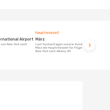
Hauptreisezeit
Durchschnit
ernational Airport
März
316 €
Laut Suchanfragen unserer Kunden ist
Der durchschnittliche Preis für Flüge
März die Hauptreisezeit für Flüge von
von New York
New York nach Albany, NY
316 €. Diese
letzten 6 Mo