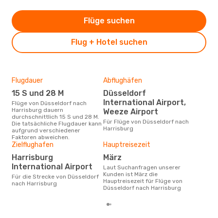
Flüge suchen
Flug + Hotel suchen
Flugdauer
Abflughäfen
Dur
15 S und 28 M
Düsseldorf
12
International Airport,
Flüge von Düsseldorf nach
Der durchschnittliche Preis für
Harrisburg dauern
Flü
Weeze Airport
durchschnittlich 15 S und 28 M.
Harr
Für Flüge von Düsseldorf nach
Die tatsächliche Flugdauer kann
Dies
Harrisburg
aufgrund verschiedener
der 
Faktoren abweichen.
Zielflughafen
Hauptreisezeit
Harrisburg
März
International Airport
Laut Suchanfragen unserer
Kunden ist März die
Für die Strecke von Düsseldorf
Hauptreisezeit für Flüge von
nach Harrisburg
Düsseldorf nach Harrisburg