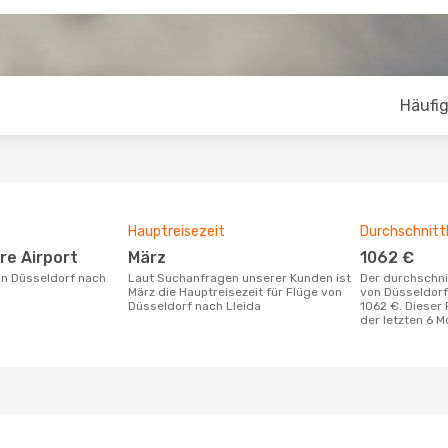
Häufig
Hauptreisezeit
Durchschnittl
ire Airport
März
1062 €
Laut Suchanfragen unserer Kunden ist
Der durchschnittliche Preis für Flüge
März die Hauptreisezeit für Flüge von
von Düsseldorf
Düsseldorf nach Lleida
1062 €. Dieser 
der letzten 6 