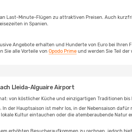
 an Last-Minute-Flügen zu attraktiven Preisen. Auch kurzf
isezeiten in Spanien.
lusive Angebote erhalten und Hunderte von Euro bei Ihren 
 Sie alle Vorteile von
Opodo Prime
und werden Sie Teil der
ach Lleida-Alguaire Airport
 hat: von köstlicher Küche und einzigartigen Traditionen bi
b. In der Hauptsaison ist mehr los, in der Nebensaison dafü
ie lokale Kultur eintauchen oder die atemberaubende Natur e
inem erhöhten Besucheraufkommen zu rechnen, jedoch biete