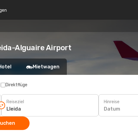
gen
ida-Alguaire Airport
Hotel
Mietwagen
p
Direktflüge
Reiseziel
Hinreise
Datum
suchen