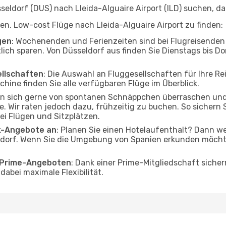
ldorf (DUS) nach Lleida-Alguaire Airport (ILD) suchen, dan
lfen, Low-cost Flüge nach Lleida-Alguaire Airport zu finden:
gen
: Wochenenden und Ferienzeiten sind bei Flugreisenden b
tlich sparen. Von Düsseldorf aus finden Sie Dienstags bis D
ellschaften
: Die Auswahl an Fluggesellschaften für Ihre Re
chine finden Sie alle verfügbaren Flüge im Überblick.
en sich gerne von spontanen Schnäppchen überraschen und
te. Wir raten jedoch dazu, frühzeitig zu buchen. So sichern S
i Flügen und Sitzplätzen.
ak-Angebote an
: Planen Sie einen Hotelaufenthalt? Dann we
dorf. Wenn Sie die Umgebung von Spanien erkunden möchten
o Prime-Angeboten
: Dank einer Prime-Mitgliedschaft sicher
abei maximale Flexibilität.