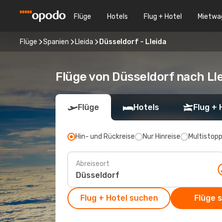
Flüge
Hotels
Flug + Hotel
Mietwa
Flüge
Spanien
Lleida
Düsseldorf - Lleida
Flüge von Düsseldorf nach Lle
Flüge
Hotels
Flug + 
Hin- und Rückreise
Nur Hinreise
Multistop
Abreiseort
Flug + Hotel suchen
Flüge 