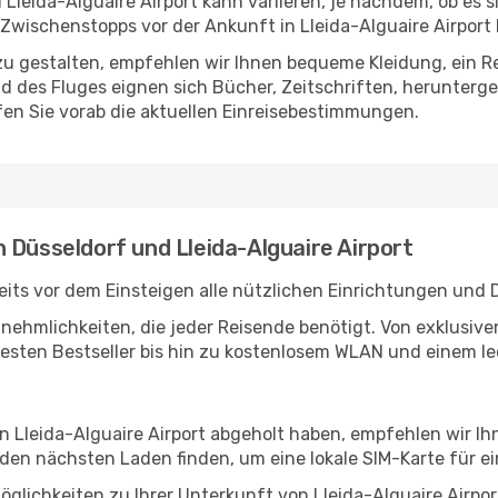
Lleida-Alguaire Airport kann variieren, je nachdem, ob es s
Zwischenstopps vor der Ankunft in Lleida-Alguaire Airport 
u gestalten, empfehlen wir Ihnen bequeme Kleidung, ein R
des Fluges eignen sich Bücher, Zeitschriften, herunterge
en Sie vorab die aktuellen Einreisebestimmungen.
 Düsseldorf und Lleida-Alguaire Airport
its vor dem Einsteigen alle nützlichen Einrichtungen und 
Annehmlichkeiten, die jeder Reisende benötigt. Von exklus
esten Bestseller bis hin zu kostenlosem WLAN und einem lec
in Lleida-Alguaire Airport abgeholt haben, empfehlen wir I
den nächsten Laden finden, um eine lokale SIM-Karte für ei
glichkeiten zu Ihrer Unterkunft von Lleida-Alguaire Airport