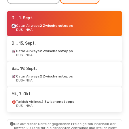
Fr., 28. Aug.
Di., 1. Sept.
- Fr., 4. Sept.
Lufthansa
Qatar Airways
2 Zwischenstopps
2 Zwischenstopps
DUS
DUS
- NHA
- NHA
Vietnam Airlines
2 Zwischenstopps
NHA
- DUS
Di., 15. Sept.
Mo., 17. Aug.
Qatar Airways
- Mo., 24. Aug.
2 Zwischenstopps
DUS
- NHA
Qatar Airways
2 Zwischenstopps
DUS
- NHA
Vietnam Airlines
2 Zwischenstopps
Sa., 19. Sept.
NHA
- DUS
Qatar Airways
2 Zwischenstopps
DUS
- NHA
Mi., 7. Okt.
Turkish Airlines
2 Zwischenstopps
DUS
- NHA
Die auf dieser Seite angegebenen Preise galten innerhalb der
letzten 20 Tage für die genannten Zeiträume und stellen nicht