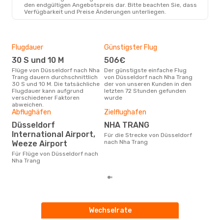
den endgültigen Angebotspreis dar. Bitte beachten Sie, dass
Verfügbarkeit und Preise Änderungen unterliegen.
Flugdauer
Günstigster Flug
Hau
30 S und 10 M
506€
Jul
Flüge von Düsseldorf nach Nha
Der günstigste einfache Flug
Laut Suchanfragen unserer
Trang dauern durchschnittlich
von Düsseldorf nach Nha Trang
Kund
30 S und 10 M. Die tatsächliche
der von unseren Kunden in den
Haup
Flugdauer kann aufgrund
letzten 72 Stunden gefunden
Düs
verschiedener Faktoren
wurde
abweichen.
Abflughäfen
Zielflughafen
Gün
Düsseldorf
NHA TRANG
F
International Airport,
Für die Strecke von Düsseldorf
Oktober ist die beste Zeit um
nach Nha Trang
Weeze Airport
gün
nac
Für Flüge von Düsseldorf nach
Nha Trang
Wechselrate