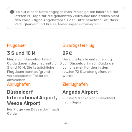
DUS
- OUD
Ryanair
Direkt
OUD
- DUS
Die auf dieser Seite angegebenen Preise galten innerhalb der
letzten 20 Tage für die genannten Zeiträume und stellen nicht
den endgültigen Angebotspreis dar. Bitte beachten Sie, dass
Verfügbarkeit und Preise Änderungen unterliegen.
Flugdauer
Günstigster Flug
Hau
3 S und 10 M
29€
M
Flüge von Düsseldorf nach
Der günstigste einfache Flug
Laut Suchanfragen unserer
Oujda dauern durchschnittlich 3
von Düsseldorf nach Oujda der
Kund
S und 10 M. Die tatsächliche
von unseren Kunden in den
Haup
Flugdauer kann aufgrund
letzten 72 Stunden gefunden
Düs
verschiedener Faktoren
wurde
abweichen.
Dur
Abflughäfen
Zielflughafen
4
Düsseldorf
Angads Airport
Der durchschnittliche Preis für
International Airport,
Für die Strecke von Düsseldorf
Flü
nach Oujda
Weeze Airport
Oujd
Prei
Für Flüge von Düsseldorf nach
letz
Oujda