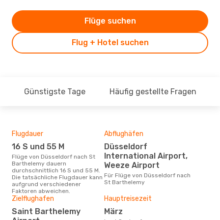
Flüge suchen
Flug + Hotel suchen
Günstigste Tage
Häufig gestellte Fragen
Flugdauer
Abflughäfen
Dur
16 S und 55 M
Düsseldorf
15
International Airport,
Flüge von Düsseldorf nach St
Der durchschnittliche Preis für
Barthelemy dauern
Flü
Weeze Airport
durchschnittlich 16 S und 55 M.
Bar
Für Flüge von Düsseldorf nach
Die tatsächliche Flugdauer kann
Dies
St Barthelemy
aufgrund verschiedener
der 
Faktoren abweichen.
Zielflughafen
Hauptreisezeit
Saint Barthelemy
März