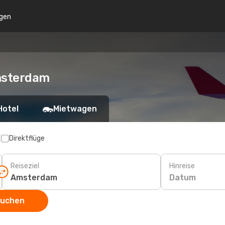
gen
msterdam
Hotel
Mietwagen
p
Direktflüge
Reiseziel
Hinreise
Datum
suchen