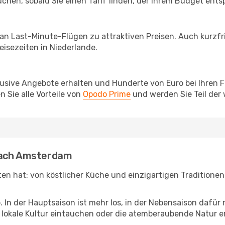
chen, sobald Sie einen Tarif finden, der Ihrem Budget entsp
 an Last-Minute-Flügen zu attraktiven Preisen. Auch kurzf
isezeiten in Niederlande.
lusive Angebote erhalten und Hunderte von Euro bei Ihren 
 Sie alle Vorteile von
Opodo Prime
und werden Sie Teil der
nach Amsterdam
eten hat: von köstlicher Küche und einzigartigen Tradition
b. In der Hauptsaison ist mehr los, in der Nebensaison dafü
die lokale Kultur eintauchen oder die atemberaubende Natu