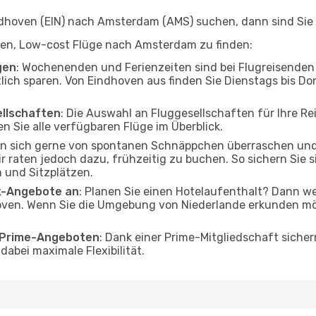
hoven (EIN) nach Amsterdam (AMS) suchen, dann sind Sie f
elfen, Low-cost Flüge nach Amsterdam zu finden:
gen
: Wochenenden und Ferienzeiten sind bei Flugreisenden b
tlich sparen. Von Eindhoven aus finden Sie Dienstags bis Do
ellschaften
: Die Auswahl an Fluggesellschaften für Ihre R
n Sie alle verfügbaren Flüge im Überblick.
en sich gerne von spontanen Schnäppchen überraschen un
r raten jedoch dazu, frühzeitig zu buchen. So sichern Sie s
 und Sitzplätzen.
ak-Angebote an
: Planen Sie einen Hotelaufenthalt? Dann we
ven. Wenn Sie die Umgebung von Niederlande erkunden möch
o Prime-Angeboten
: Dank einer Prime-Mitgliedschaft sicher
abei maximale Flexibilität.