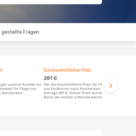
 gestellte Fragen
it
Durchschnittlicher Preis
Günstigst
281 €
Juni
Der durchschnittliche Preis für Flüge
November ist die beste Zeit um
eisezeit für Flüge von
von Eindhoven nach Amsterdam
günstige Fl
ch Amsterdam
beträgt 281 €. Dieser Preis wurde auf
Amsterdam 
Basis der letzten 6 Monate berechnet.