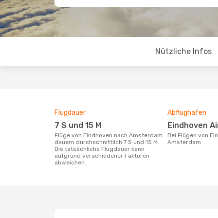
Nützliche Infos
Flugdauer
Abflughafen
7 S und 15 M
Eindhoven A
Flüge von Eindhoven nach Amsterdam
Bei Flügen von Eindhoven nach
dauern durchschnittlich 7 S und 15 M.
Amsterdam
Die tatsächliche Flugdauer kann
aufgrund verschiedener Faktoren
abweichen.