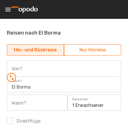
Reisen nach El Borma
Hin- und Rückreise
Nur Hinreise
Von?
Nach?
El Borma
Reisende
Wann?
1 Erwachsener
Direktflüge