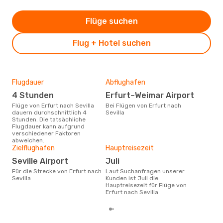
Flüge suchen
Flug + Hotel suchen
Flugdauer
Abflughafen
Dur
4 Stunden
Erfurt–Weimar Airport
8
Flüge von Erfurt nach Sevilla
Bei Flügen von Erfurt nach
Der durchschnittliche Preis für
dauern durchschnittlich 4
Sevilla
Flüg
Stunden. Die tatsächliche
betr
Flugdauer kann aufgrund
wurd
verschiedener Faktoren
Mon
abweichen.
Zielflughafen
Hauptreisezeit
Seville Airport
Juli
Für die Strecke von Erfurt nach
Laut Suchanfragen unserer
Sevilla
Kunden ist Juli die
Hauptreisezeit für Flüge von
Erfurt nach Sevilla