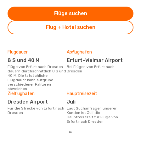
Flüge suchen
Flug + Hotel suchen
Flugdauer
Abflughafen
Dur
8 S und 40 M
Erfurt–Weimar Airport
3
Flüge von Erfurt nach Dresden
Bei Flügen von Erfurt nach
Der durchschnittliche Preis für
dauern durchschnittlich 8 S und
Dresden
Flü
40 M. Die tatsächliche
betr
Flugdauer kann aufgrund
wurd
verschiedener Faktoren
Mon
abweichen.
Zielflughafen
Hauptreisezeit
Dresden Airport
Juli
Für die Strecke von Erfurt nach
Laut Suchanfragen unserer
Dresden
Kunden ist Juli die
Hauptreisezeit für Flüge von
Erfurt nach Dresden