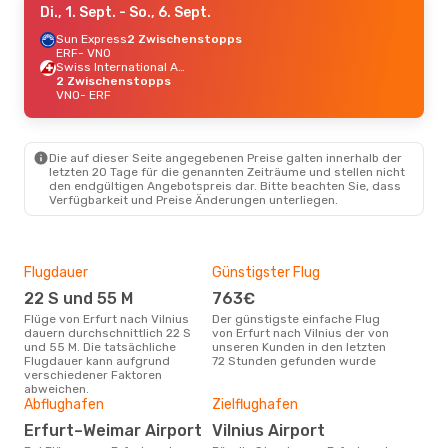
Di., 1. Sept.
- So., 6. Sept.
Sun Express
2 Zwischenstopps
ERF
- VNO
Swiss International Air Lines
2 Zwischenstopps
VNO
- ERF
Die auf dieser Seite angegebenen Preise galten innerhalb der
letzten 20 Tage für die genannten Zeiträume und stellen nicht
den endgültigen Angebotspreis dar. Bitte beachten Sie, dass
Verfügbarkeit und Preise Änderungen unterliegen.
Flugdauer
Günstigster Flug
Hau
22 S und 55 M
763€
Jul
Flüge von Erfurt nach Vilnius
Der günstigste einfache Flug
Laut Suchanfragen unserer
dauern durchschnittlich 22 S
von Erfurt nach Vilnius der von
Kund
und 55 M. Die tatsächliche
unseren Kunden in den letzten
Haup
Flugdauer kann aufgrund
72 Stunden gefunden wurde
Erfu
verschiedener Faktoren
abweichen.
Gün
Abflughafen
Zielflughafen
O
Erfurt–Weimar Airport
Vilnius Airport
Oktober ist die beste Zeit um