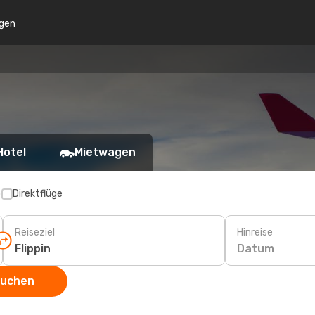
gen
Hotel
Mietwagen
p
Direktflüge
Reiseziel
Hinreise
Datum
suchen