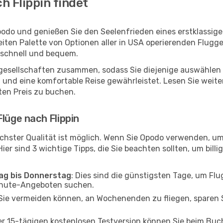
h Flippin findet
Opodo und genießen Sie den Seelenfrieden eines erstklassi
reiten Palette von Optionen aller in USA operierenden Flugg
, schnell und bequem.
ggesellschaften zusammen, sodass Sie diejenige auswählen 
 und eine komfortable Reise gewährleistet. Lesen Sie weiter
ten Preis zu buchen.
lüge nach Flippin
chster Qualität ist möglich. Wenn Sie Opodo verwenden, um 
er sind 3 wichtige Tipps, die Sie beachten sollten, um billi
tag bis Donnerstag
: Dies sind die günstigsten Tage, um Fl
inute-Angeboten suchen.
Sie vermeiden können, an Wochenenden zu fliegen, sparen S
ner 15-tägigen kostenlosen Testversion können Sie beim Bu