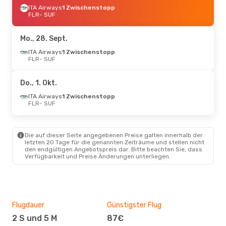
ITA Airways
1 Zwischenstopp
FLR
- SUF
Mo., 28. Sept.
ITA Airways
1 Zwischenstopp
FLR
- SUF
Do., 1. Okt.
ITA Airways
1 Zwischenstopp
FLR
- SUF
Die auf dieser Seite angegebenen Preise galten innerhalb der
letzten 20 Tage für die genannten Zeiträume und stellen nicht
den endgültigen Angebotspreis dar. Bitte beachten Sie, dass
Verfügbarkeit und Preise Änderungen unterliegen.
Flugdauer
Günstigster Flug
Hau
2 S und 5 M
87€
M