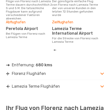
Flüge von Florenz nach Lamezia
Der günstigste einfache Flug
Laut Suchanfragen unserer
Terme dauern durchschnittlich 2
von Florenz nach Lamezia Terme
Kund
S und 5 M. Die tatsächliche
der von unseren Kunden in den
Haup
Flugdauer kann aufgrund
letzten 72 Stunden gefunden
Flo
verschiedener Faktoren
wurde
abweichen.
Gün
Abflughafen
Zielflughafen
Ju
Peretola Airport
Lamezia Terme
März ist die beste Zeit um
International Airport
Bei Flügen von Florenz nach
gün
Lamezia Terme
Für die Strecke von Florenz nach
Lam
Lamezia Terme
Entfernung:
680 kms
Florenz Flughäfen
Lamezia Terme Flughäfen
Ihr Flug von Florenz nach Lamezia