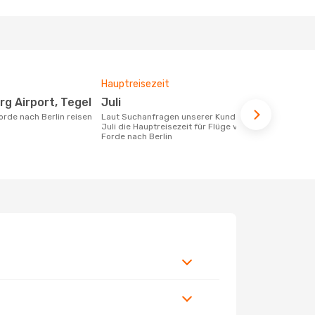
Hauptreisezeit
Durchschnit
rg Airport, Tegel
Juli
242 €
Forde nach Berlin reisen
Laut Suchanfragen unserer Kunden ist
Der durchschnittliche Preis für Flüge
Juli die Hauptreisezeit für Flüge von
von Forde na
Forde nach Berlin
Dieser Preis
6 Monate be