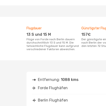
Flugdauer
Günstigster Flu
13 S und 15 M
157€
Flüge von Forde nach Berlin dauern
Der günstigste einfache Flug von Forde
durchschnittlich 13 S und 15 M. Die
nach Berlin der v
tatsächliche Flugdauer kann aufgrund
den letzten 72 S
verschiedener Faktoren abweichen.
Entfernung:
1088 kms
Forde Flughäfen
Berlin Flughäfen