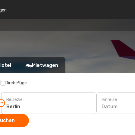
gen
Hotel
Mietwagen
p
Direktflüge
Reiseziel
Hinreise
Datum
suchen