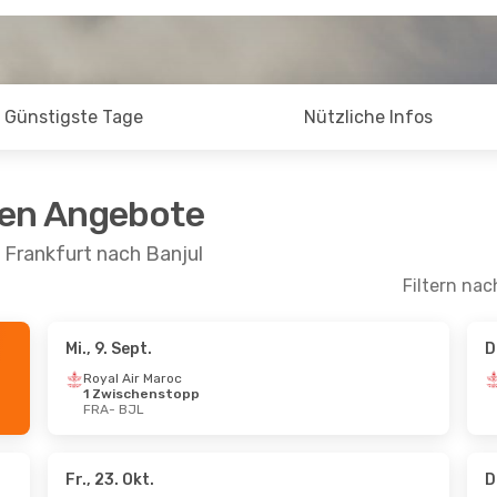
Günstigste Tage
Nützliche Infos
ten Angebote
 Frankfurt nach Banjul
Filtern nac
Mi., 9. Sept.
D
 Aug.
- Mi., 19. Aug.
Sa., 29. Aug.
- So.
Royal Air Maroc
1 Zwischenstopp
Air Maroc
Royal Air Maroc
FRA
- BJL
schenstopp
1 Zwischenstopp
BJL
FRA
- BJL
Air Maroc
Royal Air Maroc
schenstopp
1 Zwischenstopp
FRA
BJL
- FRA
Fr., 23. Okt.
D