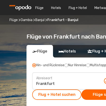
Flüge
Hotels
Flug + Hotel
Mietwa
Flüge
Gambia
Banjul
Frankfurt - Banjul
Flüge von Frankfurt nach Ban
Flüge
Hotels
Flug + 
Hin- und Rückreise
Nur Hinreise
Multistop
Abreiseort
Flug + Hotel suchen
Flüge 