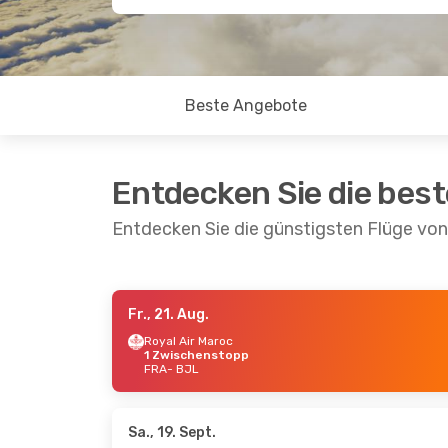
Beste Angebote
Entdecken Sie die bes
Entdecken Sie die günstigsten Flüge von
Fr., 21. Aug.
Mi., 9. Sept.
- Sa., 19. Sept.
Fr., 14.
Royal Air Maroc
1 Zwischenstopp
Brussels Airlines
Royal 
FRA
- BJL
1 Zwischenstopp
1 Zwi
FRA
- BJL
FRA
- 
Brussels Airlines
Royal 
1 Zwischenstopp
1 Zwi
BJL
- FRA
BJL
- 
Sa., 19. Sept.