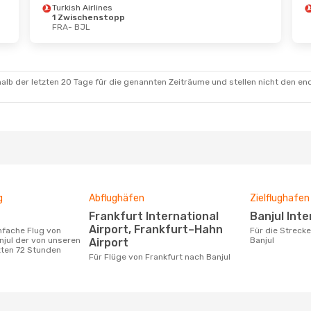
Turkish Airlines
1 Zwischenstopp
FRA
- BJL
 Okt.
- So., 25. Okt.
Do., 24. Sept.
- So
h Airlines
Turkish Airlines
schenstopp
2 Zwischenstop
BJL
FRA
- BJL
h Airlines
Royal Air Maroc
alb der letzten 20 Tage für die genannten Zeiträume und stellen nicht den en
schenstopp
2 Zwischenstop
FRA
BJL
- FRA
g
Abflughäfen
Zielflughafen
Frankfurt International
Banjul Int
Airport, Frankfurt–Hahn
Für die Strecke von Frankfurt nach
njul der von unseren
Banjul
Airport
zten 72 Stunden
Für Flüge von Frankfurt nach Banjul