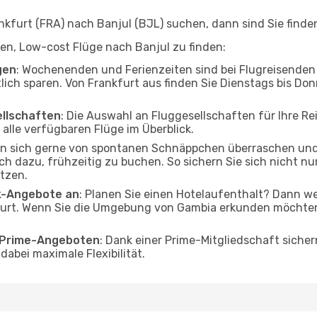
furt (FRA) nach Banjul (BJL) suchen, dann sind Sie finden
lfen, Low-cost Flüge nach Banjul zu finden:
gen
: Wochenenden und Ferienzeiten sind bei Flugreisenden b
tlich sparen. Von Frankfurt aus finden Sie Dienstags bis Don
ellschaften
: Die Auswahl an Fluggesellschaften für Ihre Re
alle verfügbaren Flüge im Überblick.
en sich gerne von spontanen Schnäppchen überraschen un
och dazu, frühzeitig zu buchen. So sichern Sie sich nicht n
tzen.
ak-Angebote an
: Planen Sie einen Hotelaufenthalt? Dann we
urt. Wenn Sie die Umgebung von Gambia erkunden möchten, 
o Prime-Angeboten
: Dank einer Prime-Mitgliedschaft sicher
abei maximale Flexibilität.