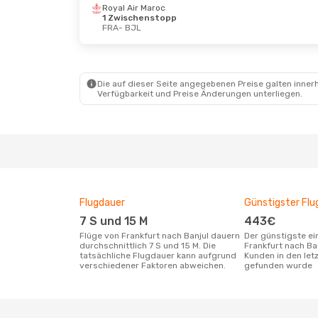
Royal Air Maroc
1 Zwischenstopp
FRA
- BJL
Fr., 2. Okt.
- Mo., 12. Okt.
Fr., 16.
Brussels Airlines
Turkis
1 Zwischenstopp
1 Zwi
FRA
- BJL
FRA
- 
Brussels Airlines
Turkis
Die auf dieser Seite angegebenen Preise galten innerh
1 Zwischenstopp
1 Zwi
Verfügbarkeit und Preise Änderungen unterliegen.
BJL
- FRA
BJL
- 
Flugdauer
Günstigster Flu
7 S und 15 M
443€
Flüge von Frankfurt nach Banjul dauern
Der günstigste einfache Flug von
durchschnittlich 7 S und 15 M. Die
Frankfurt nach Ba
tatsächliche Flugdauer kann aufgrund
Kunden in den let
verschiedener Faktoren abweichen.
gefunden wurde