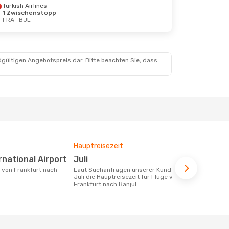
Turkish Airlines
1 Zwischenstopp
FRA
- BJL
., 27. Sept.
ps
dgültigen Angebotspreis dar. Bitte beachten Sie, dass
ps
Hauptreisezeit
Durchschnit
ernational Airport
Juli
837 €
Laut Suchanfragen unserer Kunden ist
Der durchschnittliche Preis für Flüge
Juli die Hauptreisezeit für Flüge von
von Frankfur
Frankfurt nach Banjul
€. Dieser Pr
letzten 6 Mo