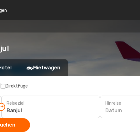
gen
jul
Hotel
Mietwagen
p
Direktflüge
Reiseziel
Hinreise
Datum
suchen