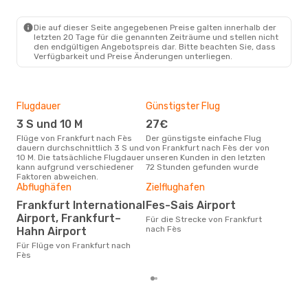
FRA
- FEZ
Ryanair
Direkt
FEZ
- FRA
Die auf dieser Seite angegebenen Preise galten innerhalb der
letzten 20 Tage für die genannten Zeiträume und stellen nicht
den endgültigen Angebotspreis dar. Bitte beachten Sie, dass
Verfügbarkeit und Preise Änderungen unterliegen.
Flugdauer
Günstigster Flug
Hau
3 S und 10 M
27€
Jul
Flüge von Frankfurt nach Fès
Der günstigste einfache Flug
Laut Suchanfragen unserer
dauern durchschnittlich 3 S und
von Frankfurt nach Fès der von
Kund
10 M. Die tatsächliche Flugdauer
unseren Kunden in den letzten
Haup
kann aufgrund verschiedener
72 Stunden gefunden wurde
Fra
Faktoren abweichen.
Dur
Abflughäfen
Zielflughafen
3
Frankfurt International
Fes-Sais Airport
Der durchschnittliche Preis für
Airport, Frankfurt–
Für die Strecke von Frankfurt
Flüg
nach Fès
Hahn Airport
betr
wurd
Für Flüge von Frankfurt nach
Mon
Fès