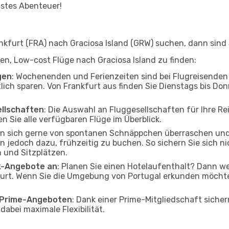
hstes Abenteuer!
furt (FRA) nach Graciosa Island (GRW) suchen, dann sind S
lfen, Low-cost Flüge nach Graciosa Island zu finden:
gen
: Wochenenden und Ferienzeiten sind bei Flugreisenden b
tlich sparen. Von Frankfurt aus finden Sie Dienstags bis Don
ellschaften
: Die Auswahl an Fluggesellschaften für Ihre Re
n Sie alle verfügbaren Flüge im Überblick.
en sich gerne von spontanen Schnäppchen überraschen un
ten jedoch dazu, frühzeitig zu buchen. So sichern Sie sich n
 und Sitzplätzen.
ak-Angebote an
: Planen Sie einen Hotelaufenthalt? Dann we
urt. Wenn Sie die Umgebung von Portugal erkunden möchten,
o Prime-Angeboten
: Dank einer Prime-Mitgliedschaft sicher
abei maximale Flexibilität.