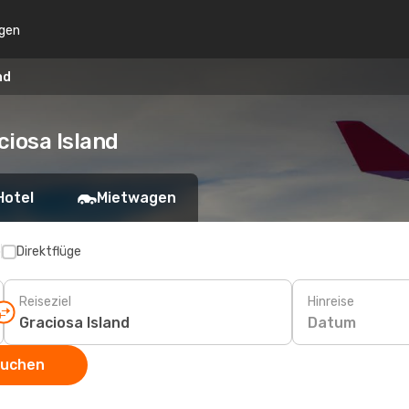
gen
nd
ciosa Island
Hotel
Mietwagen
p
Direktflüge
Reiseziel
Hinreise
Datum
suchen