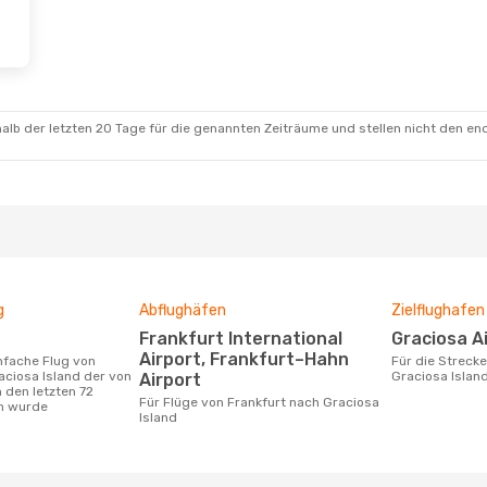
alb der letzten 20 Tage für die genannten Zeiträume und stellen nicht den en
g
Abflughäfen
Zielflughafen
Frankfurt International
Graciosa A
Airport, Frankfurt–Hahn
Für die Strecke von Frankfurt nach
aciosa Island der von
Graciosa Islan
Airport
 den letzten 72
Für Flüge von Frankfurt nach Graciosa
n wurde
Island