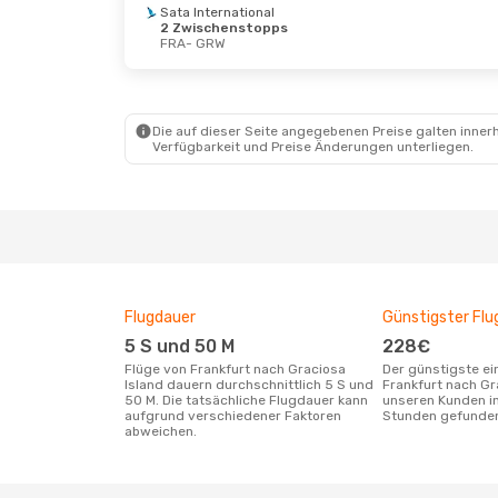
Sata International
2 Zwischenstopps
FRA
- GRW
Die auf dieser Seite angegebenen Preise galten innerh
Verfügbarkeit und Preise Änderungen unterliegen.
Flugdauer
Günstigster Flu
5 S und 50 M
228€
Flüge von Frankfurt nach Graciosa
Der günstigste einfache Flug von
Island dauern durchschnittlich 5 S und
Frankfurt nach Gr
50 M. Die tatsächliche Flugdauer kann
unseren Kunden in
aufgrund verschiedener Faktoren
Stunden gefunde
abweichen.