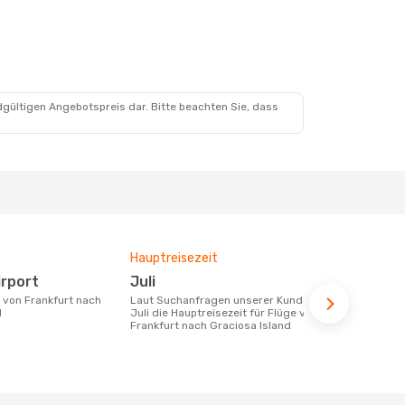
dgültigen Angebotspreis dar. Bitte beachten Sie, dass
Hauptreisezeit
Durchschnit
irport
Juli
572 €
Laut Suchanfragen unserer Kunden ist
Der durchschnittliche Preis für Flüge
d
Juli die Hauptreisezeit für Flüge von
von Frankfur
Frankfurt nach Graciosa Island
beträgt 572 
Basis der le