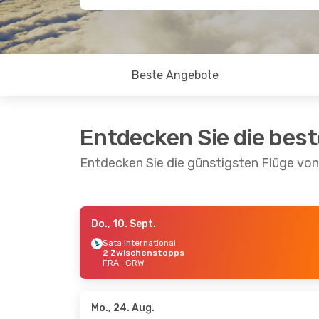
Beste Angebote
Entdecken Sie die bes
Entdecken Sie die günstigsten Flüge von
Do., 10. Sept.
Do., 10. Sept.
- Do., 17. Sept.
Sa., 19.
Sata International
2 Zwischenstopps
Sata International
Sata I
FRA
- GRW
1 Zwischenstopp
2 Zwi
FRA
- GRW
FRA
-
Sata Air Acores
Sata A
2 Zwischenstopps
2 Zwi
GRW
- FRA
GRW
-
Mo., 24. Aug.