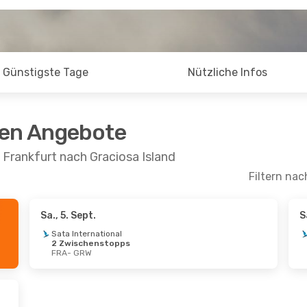
Günstigste Tage
Nützliche Infos
ten Angebote
 Frankfurt nach Graciosa Island
Filtern nac
Sa., 5. Sept.
S
 Sept.
- Sa., 26. Sept.
Sata International
2 Zwischenstopps
nternational
FRA
- GRW
schenstopps
 GRW
ir Acores
schenstopps
 FRA