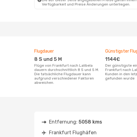
Die auf dieser Seite angegebenen Preise galten innerh
Verfügbarkeit und Preise Änderungen unterliegen.
Flugdauer
Günstigster Flu
8 S und 5 M
1144€
Flüge von Frankfurt nach Lalibela
Der günstigste einfache Flug von
dauern durchschnittlich 8 S und 5 M.
Frankfurt nach La
Die tatsächliche Flugdauer kann
Kunden in den let
aufgrund verschiedener Faktoren
gefunden wurde
abweichen.
Entfernung:
5058 kms
Frankfurt Flughäfen