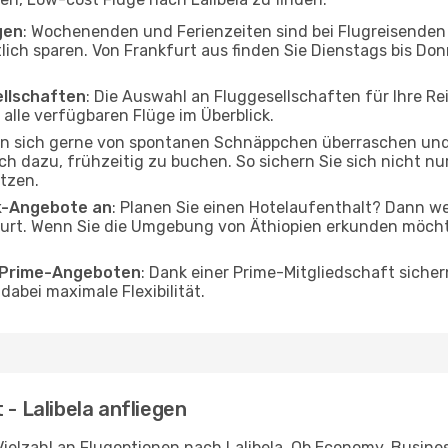
gen
: Wochenenden und Ferienzeiten sind bei Flugreisenden b
tlich sparen. Von Frankfurt aus finden Sie Dienstags bis Don
ellschaften
: Die Auswahl an Fluggesellschaften für Ihre Rei
alle verfügbaren Flüge im Überblick.
en sich gerne von spontanen Schnäppchen überraschen und
och dazu, frühzeitig zu buchen. So sichern Sie sich nicht n
tzen.
ak-Angebote an
: Planen Sie einen Hotelaufenthalt? Dann we
urt. Wenn Sie die Umgebung von Äthiopien erkunden möchten
o Prime-Angeboten
: Dank einer Prime-Mitgliedschaft sicher
abei maximale Flexibilität.
 - Lalibela anfliegen
ielzahl an Flugoptionen nach Lalibela. Ob Economy, Business