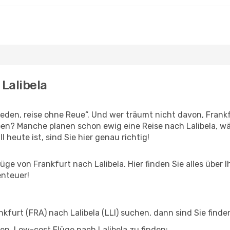
 Lalibela
den, reise ohne Reue“. Und wer träumt nicht davon, Frankfu
ben? Manche planen schon ewig eine Reise nach Lalibela, w
l heute ist, sind Sie hier genau richtig!
ge von Frankfurt nach Lalibela. Hier finden Sie alles über I
enteuer!
furt (FRA) nach Lalibela (LLI) suchen, dann sind Sie finden
lfen, Low-cost Flüge nach Lalibela zu finden: