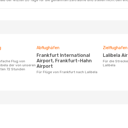
alb der letzten 20 Tage für die genannten Zeiträume und stellen nicht den en
g
Abflughäfen
Zielflughafen
Frankfurt International
Lalibela Ai
Airport, Frankfurt–Hahn
Für die Strecke von Frankfurt nach
libela der von unseren
Lalibela
Airport
zten 72 Stunden
Für Flüge von Frankfurt nach Lalibela