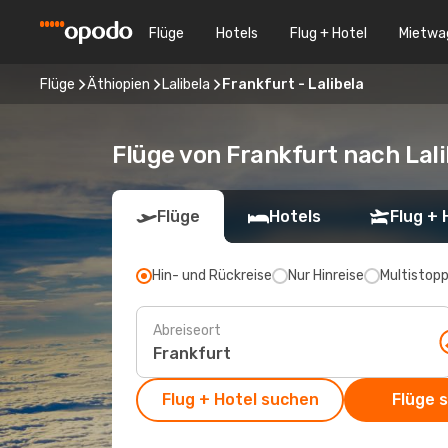
Flüge
Hotels
Flug + Hotel
Mietwa
Flüge
Äthiopien
Lalibela
Frankfurt - Lalibela
Flüge von Frankfurt nach Lali
Flüge
Hotels
Flug + 
Hin- und Rückreise
Nur Hinreise
Multistop
Abreiseort
Flug + Hotel suchen
Flüge 