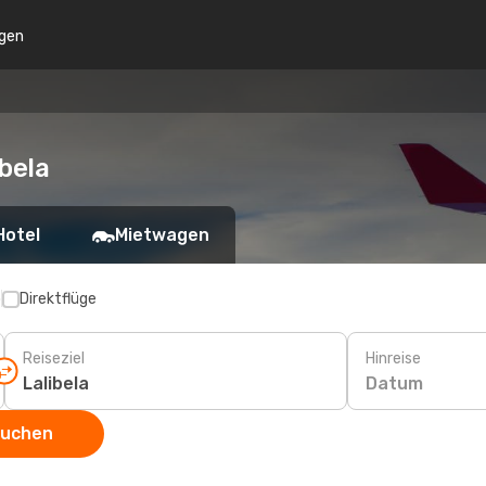
gen
bela
Hotel
Mietwagen
p
Direktflüge
Reiseziel
Hinreise
Datum
suchen