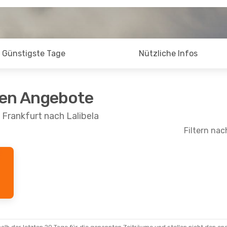
Günstigste Tage
Nützliche Infos
ten Angebote
 Frankfurt nach Lalibela
Filtern nac
Okt.
- Do., 8. Okt.
ian Airlines
schenstopp
LLI
ian Airlines
schenstopps
RA