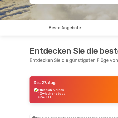
Beste Angebote
Entdecken Sie die bes
Entdecken Sie die günstigsten Flüge von
Do., 27. Aug.
Do., 27. Aug.
- Do., 3. Sept.
Do., 1. 
Ethiopian Airlines
1 Zwischenstopp
Ethiopian Airlines
Ethiop
FRA
- LLI
1 Zwischenstopp
1 Zwi
FRA
- LLI
FRA
- 
Ethiopian Airlines
Ethiop
2 Zwischenstopps
2 Zwi
LLI
- FRA
LLI
- F