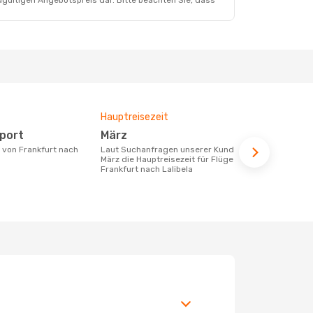
dgültigen Angebotspreis dar. Bitte beachten Sie, dass
Hauptreisezeit
Durchschnit
rport
März
925 €
Laut Suchanfragen unserer Kunden ist
Der durchschnittliche Preis für Flüge
März die Hauptreisezeit für Flüge von
von Frankfur
Frankfurt nach Lalibela
€. Dieser Pr
letzten 6 Mo